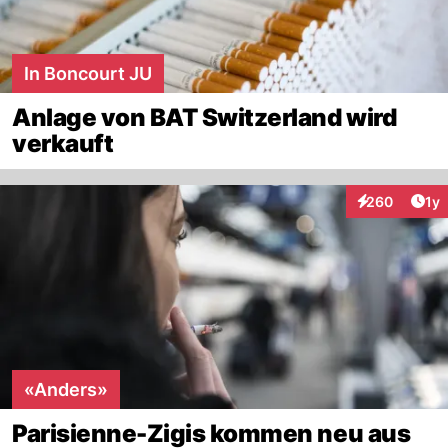
In Boncourt JU
Anlage von BAT Switzerland wird
verkauft
Art
260
1y
Interaktionen
«Anders»
Parisienne-Zigis kommen neu aus