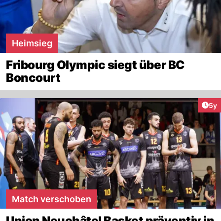
Heimsieg
Fribourg Olympic siegt über BC
Boncourt
Arti
5y
Match verschoben
Union Neuchâtel Basket präventiv in