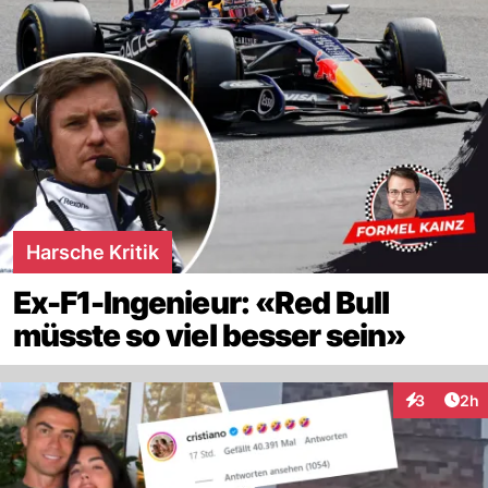
Harsche Kritik
Ex-F1-Ingenieur: «Red Bull
müsste so viel besser sein»
Arti
3
2h
Interaktion