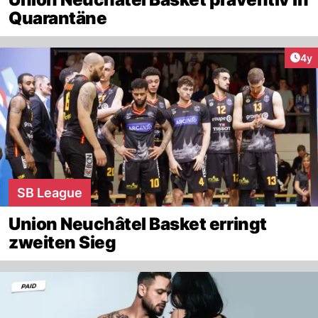
Quarantäne
Arti
4y
SB League
Union Neuchâtel Basket erringt
zweiten Sieg