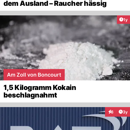
dem Ausland – Raucher hässig
Art
1y
Am Zoll von Boncourt
1,5 Kilogramm Kokain
beschlagnahmt
Arti
8
3y
Interaktion