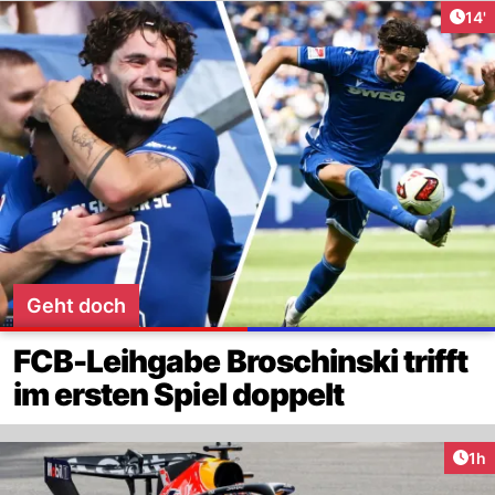
Arti
14'
Geht doch
FCB-Leihgabe Broschinski trifft
im ersten Spiel doppelt
Art
1h