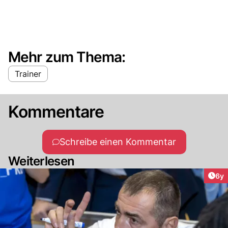
Mehr zum Thema:
Trainer
Kommentare
Schreibe einen Kommentar
Weiterlesen
Arti
6y