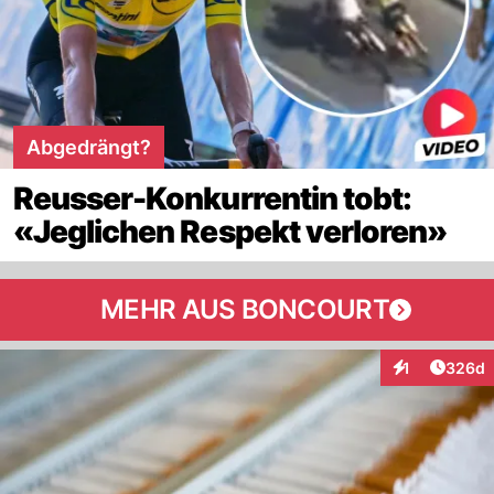
Abgedrängt?
Reusser-Konkurrentin tobt:
«Jeglichen Respekt verloren»
MEHR AUS BONCOURT
Artikel
1
326d
Interaktionen