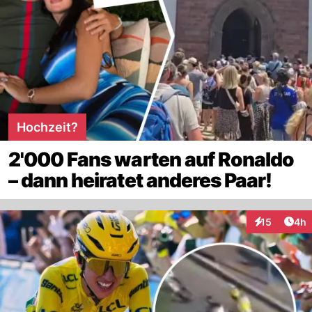
Hochzeit?
2'000 Fans warten auf Ronaldo
– dann heiratet anderes Paar!
Arti
15
4h
Interaktione