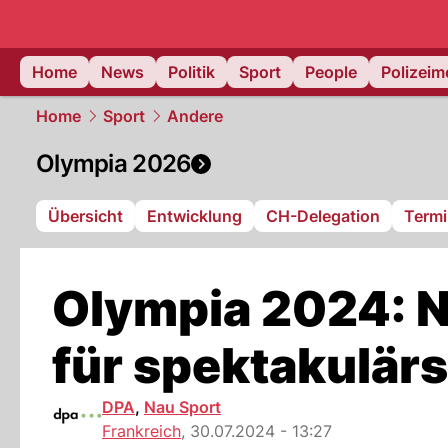
Home
News
Politik
Sport
People
Polizei
Home
Sport
Andere
Olympia 2026
Übersicht
Entwicklung
CH-Delegation
Termi
Olympia 2024: 
für spektakulärs
DPA
,
Nau Sport
Frankreich
,
30.07.2024 - 13:27