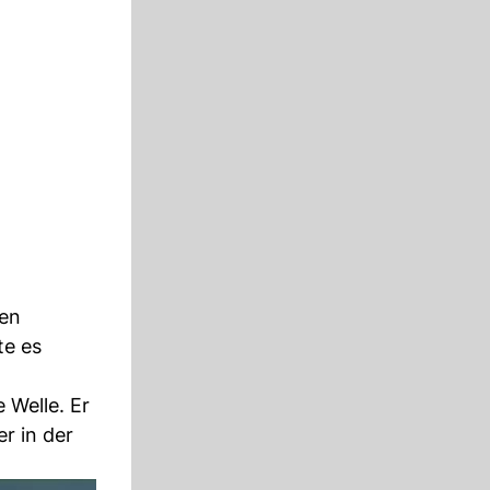
en
te es
 Welle. Er
r in der