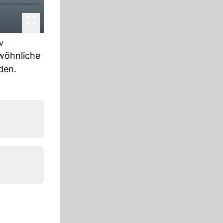
v
ewöhnliche
den.