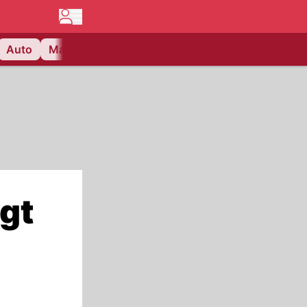
Auto
Matchcenter
Videos
Nau Plus
Lifestyle
gt