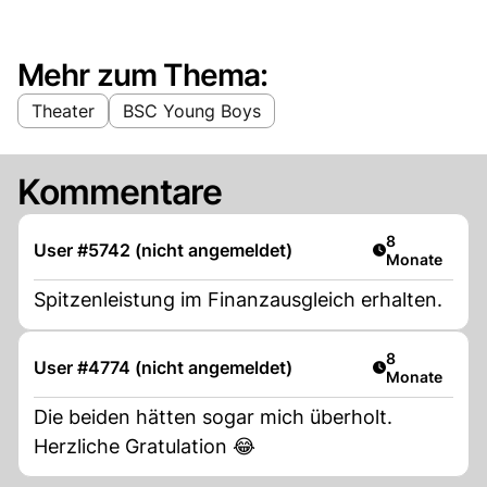
Mehr zum Thema:
Theater
BSC Young Boys
Kommentare
Artikel veröff
8
User #5742 (nicht angemeldet)
Monate
Spitzenleistung im Finanzausgleich erhalten.
Artikel veröff
8
User #4774 (nicht angemeldet)
Monate
Die beiden hätten sogar mich überholt.
Herzliche Gratulation 😂