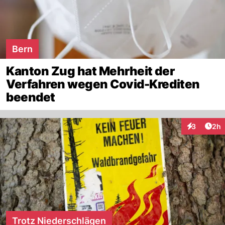
Bern
Kanton Zug hat Mehrheit der
Verfahren wegen Covid-Krediten
beendet
Arti
3
2h
Interaktion
Trotz Niederschlägen