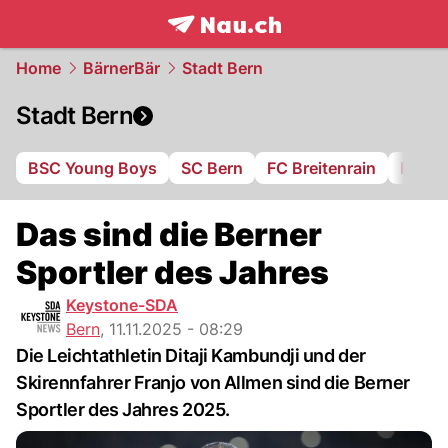
frontpage.
NAU.ch
Home
BärnerBär
Stadt Bern
Stadt Bern
BSC Young Boys
SC Bern
FC Breitenrain
BSV B
Das sind die Berner
Sportler des Jahres
Keystone-SDA
Bern
,
11.11.2025 - 08:29
Die Leichtathletin Ditaji Kambundji und der
Skirennfahrer Franjo von Allmen sind die Berner
Sportler des Jahres 2025.