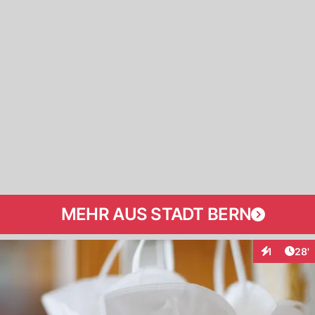
MEHR AUS STADT BERN
Arti
1
28'
Interaktion