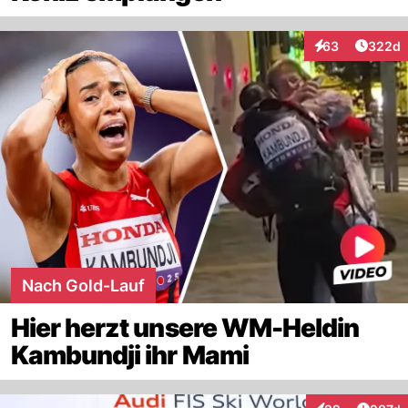
Artikel
63
322d
Interaktionen
Nach Gold-Lauf
Hier herzt unsere WM-Heldin
Kambundji ihr Mami