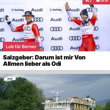
Artike
22
287d
Interaktionen
Lob für Berner
Salzgeber: Darum ist mir Von
Allmen lieber als Odi