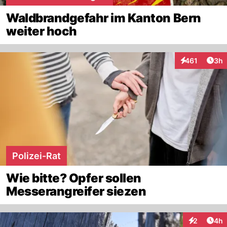
Waldbrandgefahr im Kanton Bern
weiter hoch
Arti
461
3h
Interaktionen
Polizei-Rat
Wie bitte? Opfer sollen
Messerangreifer siezen
Arti
2
4h
Interaktion