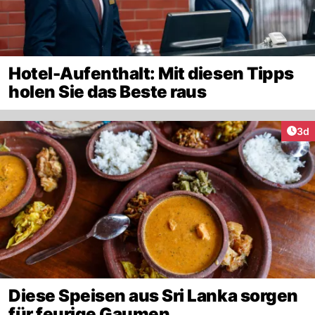
Hotel-Aufenthalt: Mit diesen Tipps
holen Sie das Beste raus
Arti
3d
Diese Speisen aus Sri Lanka sorgen
für feurige Gaumen