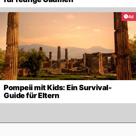
Arti
4d
Pompeii mit Kids: Ein Survival-
Guide für Eltern
Footer