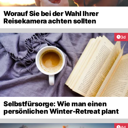
Worauf Sie bei der Wahl Ihrer
Reisekamera achten sollten
Arti
3d
Selbstfürsorge: Wie man einen
persönlichen Winter-Retreat plant
Arti
4d