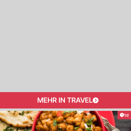
MEHR IN TRAVEL
Art
1d