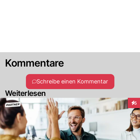
Kommentare
Schreibe einen Kommentar
Weiterlesen
5
Inte