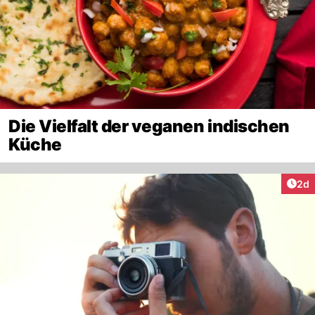
Die Vielfalt der veganen indischen
Küche
Arti
2d