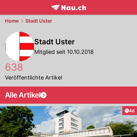
frontpage.
NAU.ch
Home
Stadt Uster
Stadt Uster
Mitglied seit 10.10.2018
638
Veröffentlichte Artikel
Alle Artikel
Arti
4d