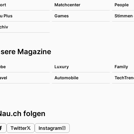
ort
Matchcenter
People
u Plus
Games
Stimmen 
chiv
sere Magazine
ebe
Luxury
Family
avel
Automobile
TechTren
Nau.ch folgen
Twitter
Instagram