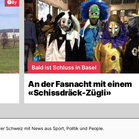
Artikel veröffentlicht:
8y
Bald ist Schluss in Basel
An der Fasnacht mit einem
«Schissdräck-Zügli»
Footer
er Schweiz mit News aus Sport, Politik und People.