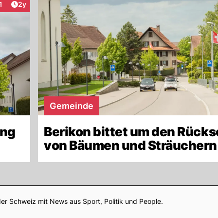
Artikel veröffentlicht:
1
2y
nteraktionen
Gemeinde
ing
Berikon bittet um den Rücks
von Bäumen und Sträuchern
Footer
er Schweiz mit News aus Sport, Politik und People.