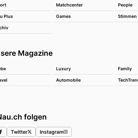
ort
Matchcenter
People
u Plus
Games
Stimmen 
chiv
sere Magazine
ebe
Luxury
Family
avel
Automobile
TechTren
Nau.ch folgen
Twitter
Instagram