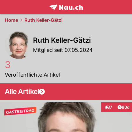
frontpage.
NAU.ch
Home
Ruth Keller-Gätzi
Ruth Keller-Gätzi
Mitglied seit 07.05.2024
3
Veröffentlichte Artikel
Alle Artikel
Artik
87
80d
Interaktionen