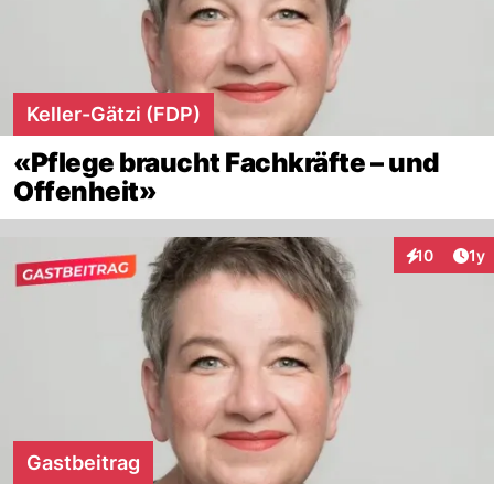
Keller-Gätzi (FDP)
«Pflege braucht Fachkräfte – und
Offenheit»
Art
10
1y
Interaktione
Gastbeitrag