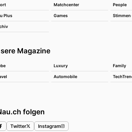
ort
Matchcenter
People
u Plus
Games
Stimmen 
chiv
sere Magazine
ebe
Luxury
Family
avel
Automobile
TechTren
Nau.ch folgen
Twitter
Instagram