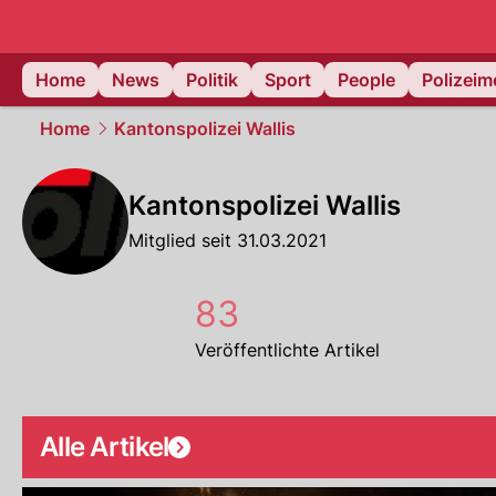
Home
News
Politik
Sport
People
Polizei
Home
Kantonspolizei Wallis
Kantonspolizei Wallis
Mitglied seit 31.03.2021
83
Veröffentlichte Artikel
Alle Artikel