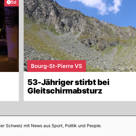
Artikel veröffentlicht:
5d
Bourg-St-Pierre VS
53-Jähriger stirbt bei
Gleitschirmabsturz
Footer
er Schweiz mit News aus Sport, Politik und People.