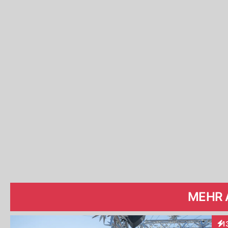
MEHR 
1
Int