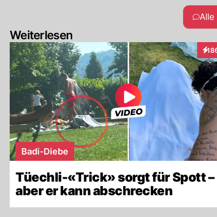
All
Weiterlesen
18
Inte
Badi-Diebe
Tüechli-«Trick» sorgt für Spott –
aber er kann abschrecken