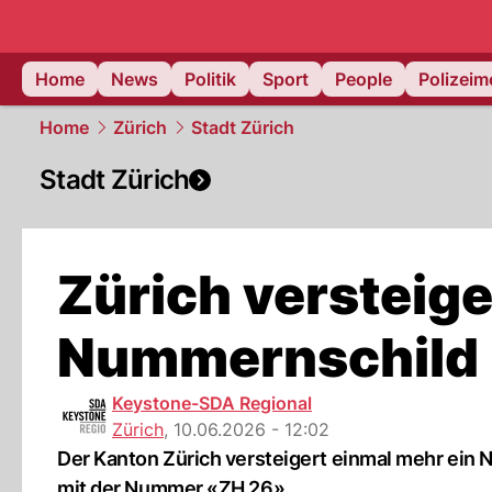
Home
News
Politik
Sport
People
Polizei
Home
Zürich
Stadt Zürich
Stadt Zürich
Zürich versteig
Nummernschild
Keystone-SDA Regional
Zürich
,
10.06.2026 - 12:02
Der Kanton Zürich versteigert einmal mehr ein N
mit der Nummer «ZH 26».