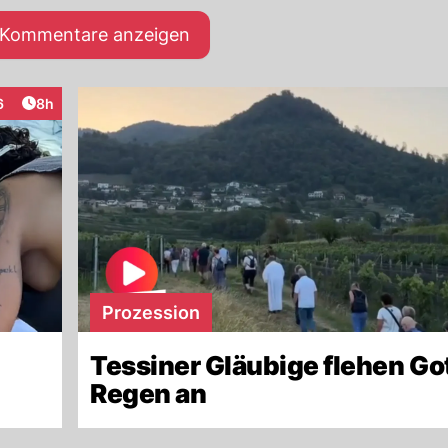
e Kommentare anzeigen
Artikel veröffentlicht:
6
8h
raktionen
Prozession
Tessiner Gläubige flehen Go
Regen an