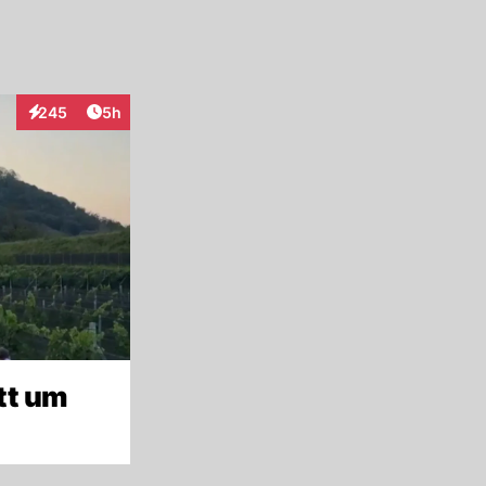
Artikel veröffentlicht:
245
5h
Interaktionen
tt um