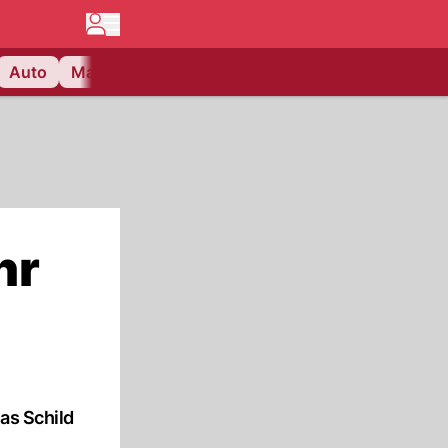
Auto
Matchcenter
Videos
Nau Plus
Lifestyle
hr
as Schild