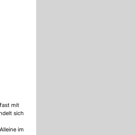
fast mit
delt sich
Alleine im