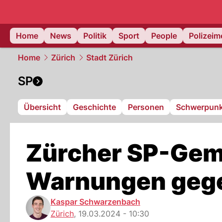
Home
News
Politik
Sport
People
Polizei
Home
Zürich
Stadt Zürich
SP
Übersicht
Geschichte
Personen
Schwerpunk
Zürcher SP-Geme
Warnungen gege
Kaspar Schwarzenbach
Zürich
,
19.03.2024 - 10:30