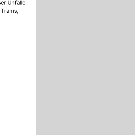
er Unfälle
t Trams,