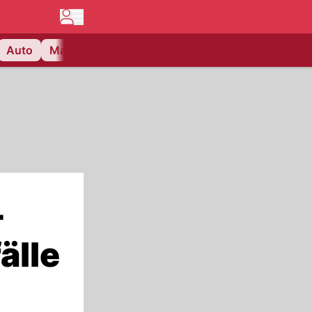
Auto
Matchcenter
Videos
Nau Plus
Lifestyle
-
älle