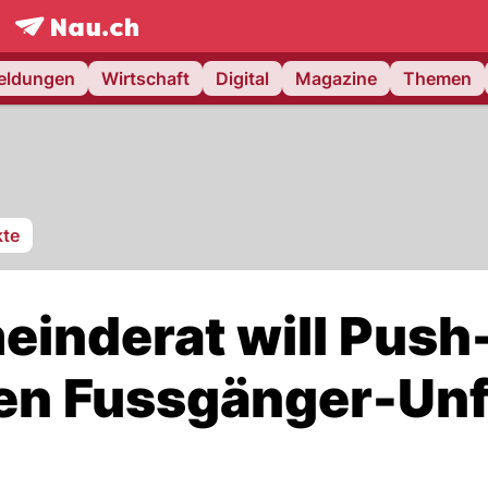
frontpage.
NAU.ch
meldungen
Wirtschaft
Digital
Magazine
Themen
te
inderat will Push
n Fussgänger-Unf