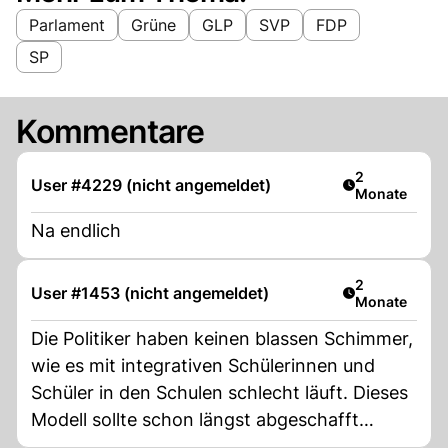
Parlament
Grüne
GLP
SVP
FDP
SP
Kommentare
Artikel veröff
2
User #4229 (nicht angemeldet)
Monate
Na endlich
Artikel veröff
2
User #1453 (nicht angemeldet)
Monate
Die Politiker haben keinen blassen Schimmer,
wie es mit integrativen Schülerinnen und
Schüler in den Schulen schlecht läuft. Dieses
Modell sollte schon längst abgeschafft
werden. Lehrpersonen und die normalen SuS