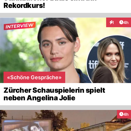
Rekordkurs!
Arti
1
4h
Interaktion
«Schöne Gespräche»
Zürcher Schauspielerin spielt
neben Angelina Jolie
Arti
4h