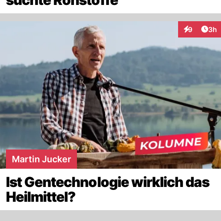
Arti
9
3h
Interaktion
Martin Jucker
Ist Gentechnologie wirklich das
Heilmittel?