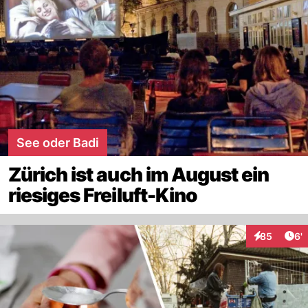
See oder Badi
Zürich ist auch im August ein
riesiges Freiluft-Kino
Art
85
6'
Interaktione