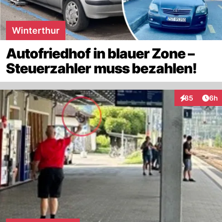
Winterthur
Autofriedhof in blauer Zone –
Steuerzahler muss bezahlen!
Arti
85
6h
Interaktionen