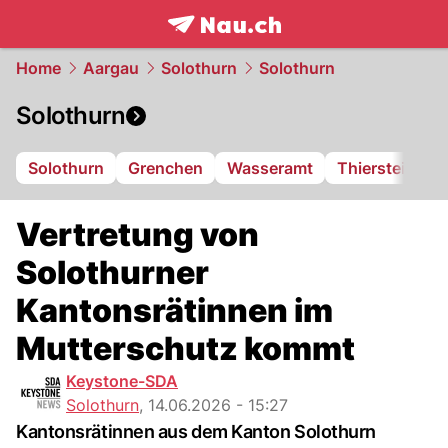
frontpage.
NAU.ch
Home
Aargau
Solothurn
Solothurn
Solothurn
Solothurn
Grenchen
Wasseramt
Thierstein
F
Vertretung von
Solothurner
Kantonsrätinnen im
Mutterschutz kommt
Keystone-SDA
Solothurn
,
14.06.2026 - 15:27
Kantonsrätinnen aus dem Kanton Solothurn