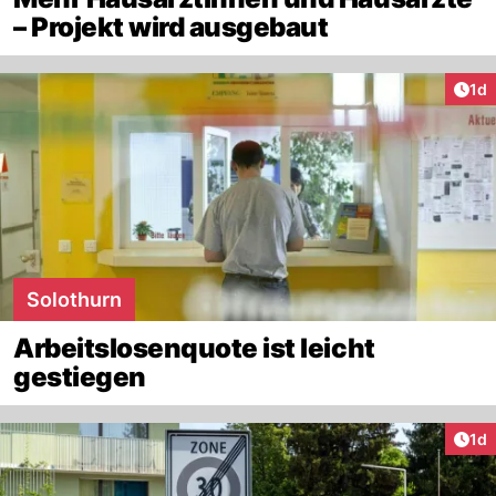
– Projekt wird ausgebaut
Art
1d
Solothurn
Arbeitslosenquote ist leicht
gestiegen
Art
1d