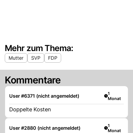
Mehr zum Thema:
Mutter
SVP
FDP
Kommentare
Artikel veröf
1
User #6371 (nicht angemeldet)
Monat
Doppelte Kosten
Artikel veröf
1
User #2880 (nicht angemeldet)
Monat