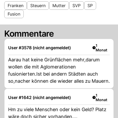
Franken
Steuern
Mutter
SVP
SP
Fusion
Kommentare
Artikel veröf
1
User #3578 (nicht angemeldet)
Monat
Aarau hat keine Grünflächen mehr,darum
wollen die mit Aglomerationen
fusionierten.Ist bei andern Städten auch
so,nacher können die wieder alles zu Mauern.
Artikel veröf
1
User #1642 (nicht angemeldet)
Monat
Hm zu viele Menschen oder kein Geld? Platz
wäre doch sicher vorhanden....