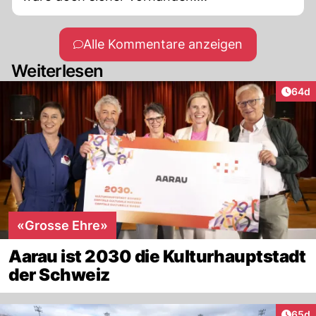
Alle Kommentare anzeigen
Weiterlesen
Artik
64d
«Grosse Ehre»
Aarau ist 2030 die Kulturhauptstadt
der Schweiz
Artik
65d