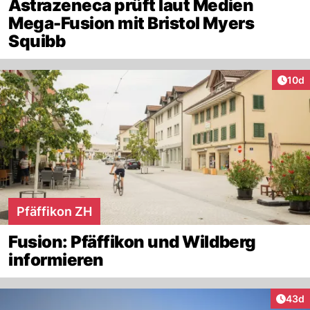
Astrazeneca prüft laut Medien
Mega-Fusion mit Bristol Myers
Squibb
Artik
10d
Pfäffikon ZH
Fusion: Pfäffikon und Wildberg
informieren
Artik
43d