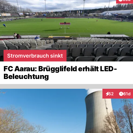
Stromverbrauch sinkt
FC Aarau: Brügglifeld erhält LED-
Beleuchtung
Artik
52
61d
Interaktionen