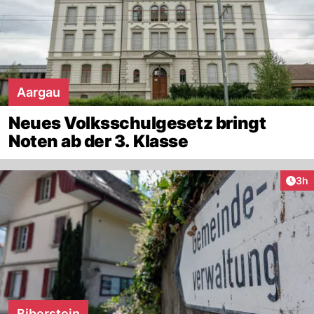
Aargau
Neues Volksschulgesetz bringt
Noten ab der 3. Klasse
Arti
3h
Biberstein