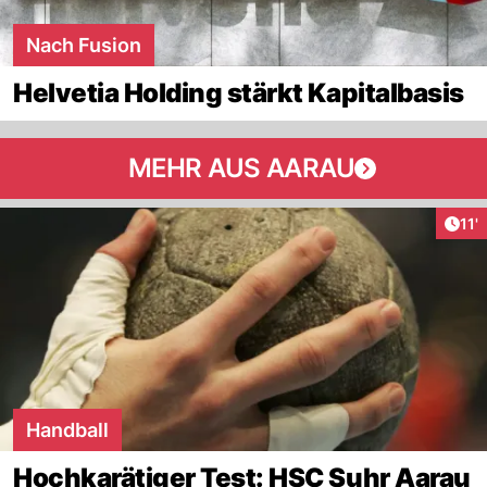
Nach Fusion
Helvetia Holding stärkt Kapitalbasis
MEHR AUS AARAU
Arti
11'
Handball
Hochkarätiger Test: HSC Suhr Aarau