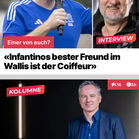
Einer von euch?
«Infantinos bester Freund im
Wallis ist der Coiffeur»
Arti
174
5h
Interaktionen