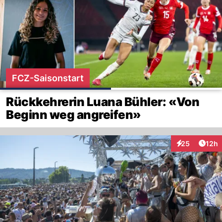
FCZ-Saisonstart
Rückkehrerin Luana Bühler: «Von
Beginn weg angreifen»
Artik
25
12h
Interaktionen