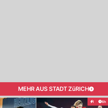
MEHR AUS STADT ZüRICH
Arti
1
6h
Interaktion