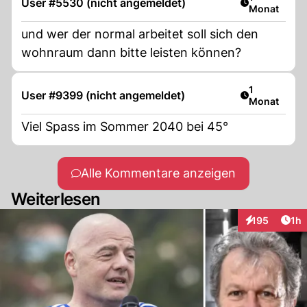
User #5530 (nicht angemeldet)
Monat
und wer der normal arbeitet soll sich den
wohnraum dann bitte leisten können?
Artikel veröf
1
User #9399 (nicht angemeldet)
Monat
Viel Spass im Sommer 2040 bei 45°
Alle Kommentare anzeigen
Weiterlesen
Art
195
1h
Interaktionen