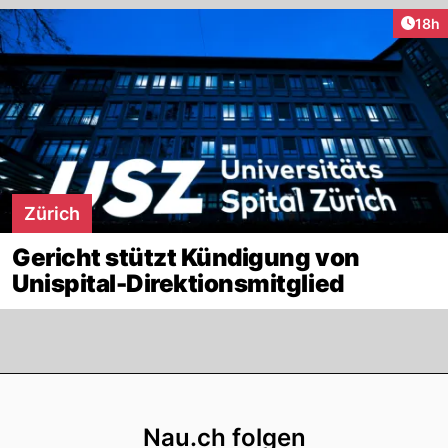
Artik
18h
Zürich
Gericht stützt Kündigung von
Unispital-Direktionsmitglied
Footer
Nau.ch folgen