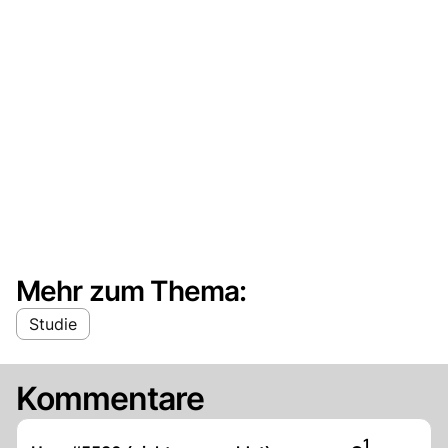
Mehr zum Thema:
Studie
Kommentare
Artikel veröf
1