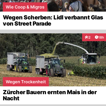
Wie Coop & Migros
Wegen Scherben: Lidl verbannt Glas
von Street Parade
Artik
12
18h
Interaktionen
Wegen Trockenheit
Zürcher Bauern ernten Mais in der
Nacht