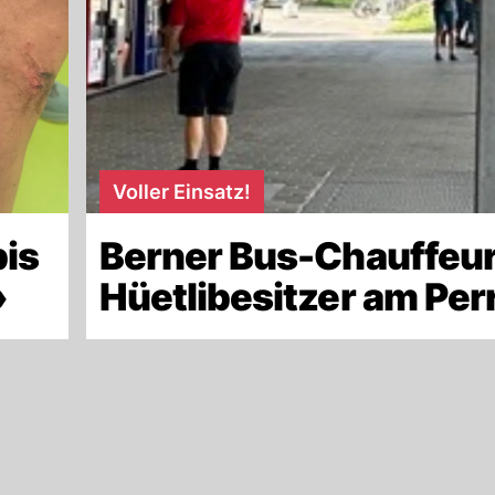
Voller Einsatz!
bis
Berner Bus-Chauffeur
»
Hüetlibesitzer am Per