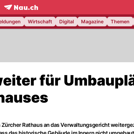
frontpage.
NAU.ch
meldungen
Wirtschaft
Digital
Magazine
Themen
eiter für Umbaupl
thauses
s Zürcher Rathaus an das Verwaltungsgericht weiterg
ass das historische Gebäude im Innern nicht umgebau