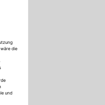
Nutzung
 wäre die
e
s
rde
n
le und