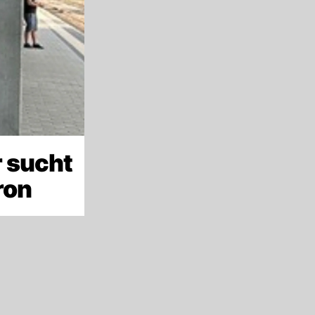
 sucht
ron