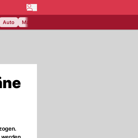
Auto
Matchcenter
Videos
Nau Plus
Lifestyle
äne
ezogen.
t werden