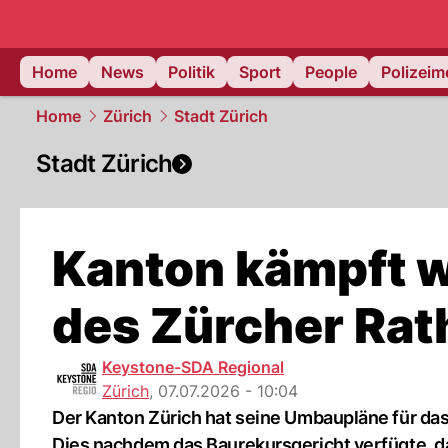
Home
News
Politik
Sport
People
Polizei
Home
Zürich
Stadt Zürich
Stadt Zürich
Kanton kämpft w
des Zürcher Ra
Keystone-SDA Regional
Zürich
,
07.07.2026 - 10:04
Der Kanton Zürich hat seine Umbaupläne für da
Dies nachdem das Baurekursgericht verfügte, d