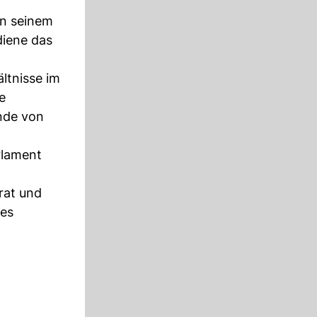
in seinem
diene das
ltnisse im
e
nde von
rlament
rat und
ses