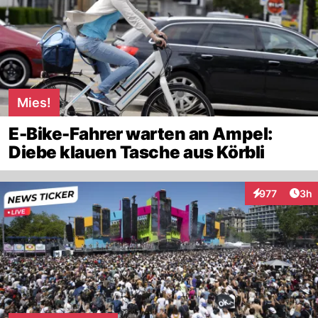
Mies!
E-Bike-Fahrer warten an Ampel:
Diebe klauen Tasche aus Körbli
Arti
977
3h
Interaktionen