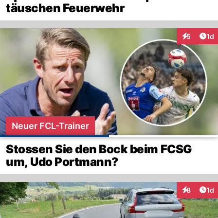
täuschen Feuerwehr
Art
5
1d
Interaktion
Neuer FCL-Trainer
Stossen Sie den Bock beim FCSG
um, Udo Portmann?
Art
8
1d
Interaktion