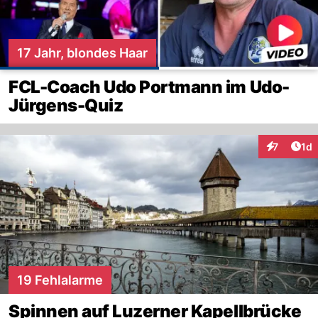
17 Jahr, blondes Haar
FCL-Coach Udo Portmann im Udo-
Jürgens-Quiz
Art
7
1d
Interaktion
19 Fehlalarme
Spinnen auf Luzerner Kapellbrücke