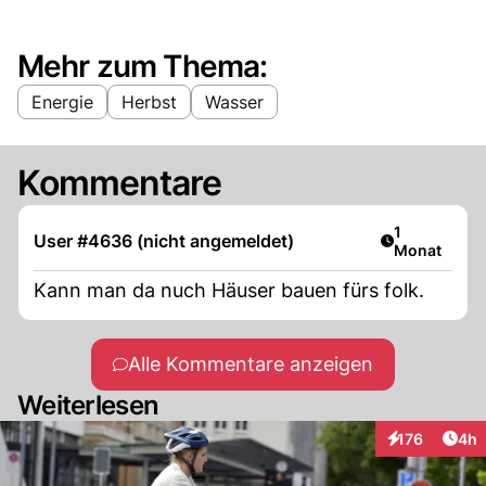
Mehr zum Thema:
Energie
Herbst
Wasser
Kommentare
Artikel veröf
1
User #4636 (nicht angemeldet)
Monat
Kann man da nuch Häuser bauen fürs folk.
Alle Kommentare anzeigen
Weiterlesen
Arti
176
4h
Interaktionen