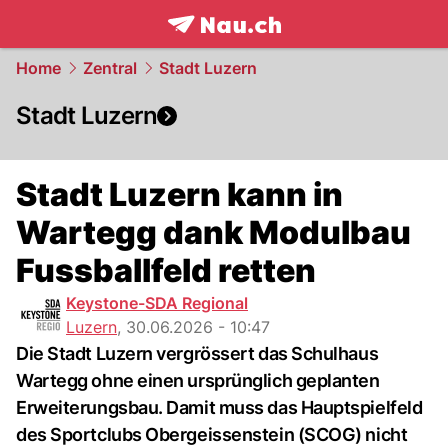
frontpage.
NAU.ch
Home
Zentral
Stadt Luzern
Stadt Luzern
Stadt Luzern kann in
Wartegg dank Modulbau
Fussballfeld retten
Keystone-SDA Regional
Luzern
,
30.06.2026 - 10:47
Die Stadt Luzern vergrössert das Schulhaus
Wartegg ohne einen ursprünglich geplanten
Erweiterungsbau. Damit muss das Hauptspielfeld
des Sportclubs Obergeissenstein (SCOG) nicht