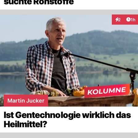
suchte Rohstoffe
Art
2
1h
Interaktion
Martin Jucker
Ist Gentechnologie wirklich das
Heilmittel?