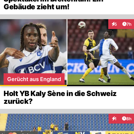
Gebäude zieht um!
Arti
5
7h
Interaktion
Gerücht aus England
Holt YB Kaly Sène in die Schweiz
zurück?
Arti
1
8h
Interaktion