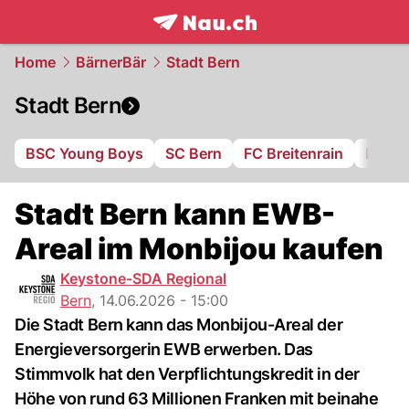
frontpage.
NAU.ch
Home
BärnerBär
Stadt Bern
Stadt Bern
BSC Young Boys
SC Bern
FC Breitenrain
BSV B
Stadt Bern kann EWB-
Areal im Monbijou kaufen
Keystone-SDA Regional
Bern
,
14.06.2026 - 15:00
Die Stadt Bern kann das Monbijou-Areal der
Energieversorgerin EWB erwerben. Das
Stimmvolk hat den Verpflichtungskredit in der
Höhe von rund 63 Millionen Franken mit beinahe