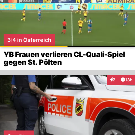
3:4 in Österreich
YB Frauen verlieren CL-Quali-Spiel
gegen St. Pölten
Artik
2
13h
Interaktione