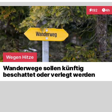
Arti
192
4h
Interaktionen
Wegen Hitze
Wanderwege sollen künftig
beschattet oder verlegt werden