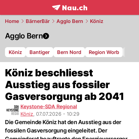
frontpage.
NAU.ch
Home
BärnerBär
Agglo Bern
Köniz
Agglo Bern
Köniz
Bantiger
Bern Nord
Region Worb
Gant
Köniz beschliesst
Ausstieg aus fossiler
Gasversorgung ab 2041
Keystone-SDA Regional
Köniz
,
07.07.2026 - 10:29
Die Gemeinde Köniz hat den Ausstieg aus der
fossilen Gasversorgung eingeleitet. Der
Gemeinderat beauftragte den Energieversorger