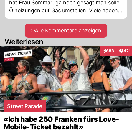
hat Frau Sommaruga noch gesagt man solle
Ölheizungen auf Gas umstellen. Viele haben
das gemacht und dabei auch einen
Gaskochherd gekauft. Die sind nun alle die
Alle Kommentare anzeigen
Gelackmeierten.
Weiterlesen
Arti
688
42'
Interaktionen
Street Parade
«Ich habe 250 Franken fürs Love-
Mobile-Ticket bezahlt»