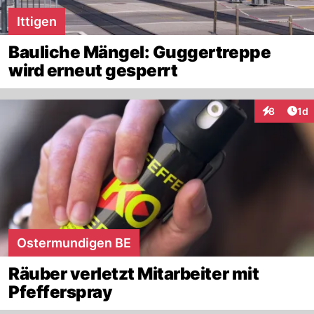
Ittigen
Bauliche Mängel: Guggertreppe
wird erneut gesperrt
Art
8
1d
Interaktion
Ostermundigen BE
Räuber verletzt Mitarbeiter mit
Pfefferspray