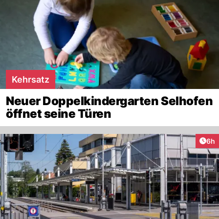
Kehrsatz
Neuer Doppelkindergarten Selhofen
öffnet seine Türen
Arti
6h