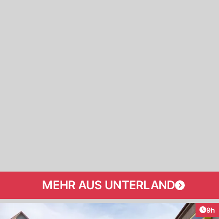
MEHR AUS UNTERLAND
Arti
9h