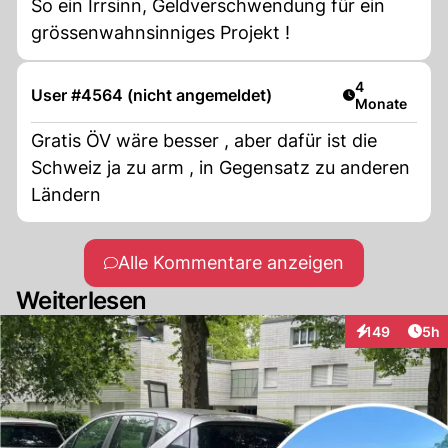
So ein Irrsinn, Geldverschwendung für ein
grössenwahnsinniges Projekt !
Artikel veröff
4
User #4564 (nicht angemeldet)
Monate
Gratis ÖV wäre besser , aber dafür ist die
Schweiz ja zu arm , in Gegensatz zu anderen
Ländern
Alle Kommentare anzeigen
Weiterlesen
Arti
149
5h
Interaktionen