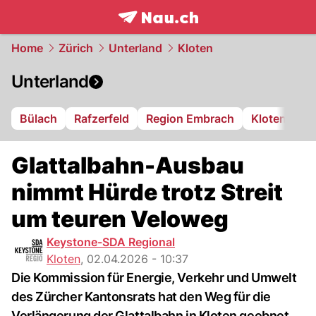
frontpage.
NAU.ch
Home
Zürich
Unterland
Kloten
Unterland
Bülach
Rafzerfeld
Region Embrach
Kloten
Di
Glattalbahn-Ausbau
nimmt Hürde trotz Streit
um teuren Veloweg
Keystone-SDA Regional
Kloten
,
02.04.2026 - 10:37
Die Kommission für Energie, Verkehr und Umwelt
des Zürcher Kantonsrats hat den Weg für die
Verlängerung der Glattalbahn in Kloten geebnet.