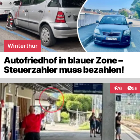
Winterthur
Autofriedhof in blauer Zone –
Steuerzahler muss bezahlen!
Arti
76
5h
Interaktionen