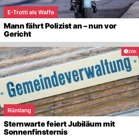
E-Trotti als Waffe
Mann fährt Polizist an – nun vor
Gericht
Artik
20h
Rümlang
Sternwarte feiert Jubiläum mit
Sonnenfinsternis