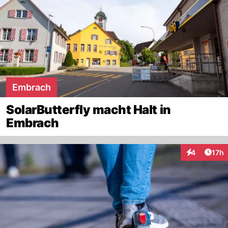
Embrach
SolarButterfly macht Halt in
Embrach
Artik
4
17h
Interaktione