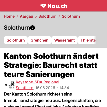
frontpage.
NAU.ch
Home
Aargau
Solothurn
Solothurn
Solothurn
Solothurn
Grenchen
Wasseramt
Thierstein
F
Kanton Solothurn ändert
Strategie: Baurecht statt
teure Sanierungen
Keystone-SDA Regional
Solothurn
,
16.06.2026 - 14:34
Der Kanton Solothurn richtet seine
Immobilienstrategie neu aus. Liegenschaften, die
nicht zwingend für staatliche Aufgaben benötigt