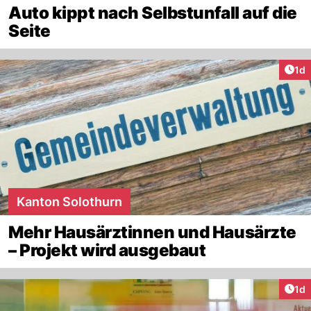
Auto kippt nach Selbstunfall auf die
Seite
Art
1d
Kanton Solothurn
Mehr Hausärztinnen und Hausärzte
– Projekt wird ausgebaut
Art
1d