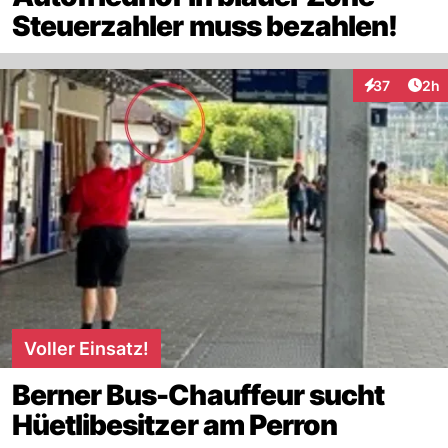
Steuerzahler muss bezahlen!
Arti
37
2h
Interaktionen
Voller Einsatz!
Berner Bus-Chauffeur sucht
Hüetlibesitzer am Perron