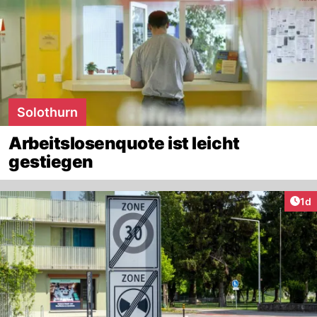
Solothurn
Arbeitslosenquote ist leicht
gestiegen
Art
1d