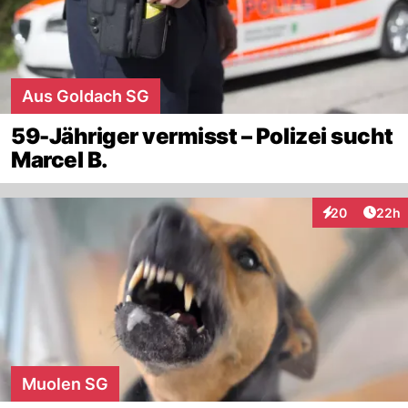
Aus Goldach SG
59-Jähriger vermisst – Polizei sucht
Marcel B.
Artik
20
22h
Interaktionen
Muolen SG