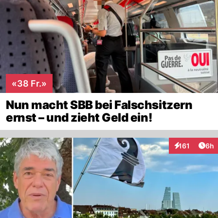
auf Resultate der Einrittsprüfungen vergeben
werden.
«38 Fr.»
Nun macht SBB bei Falschsitzern
ernst – und zieht Geld ein!
Arti
161
6h
Interaktionen