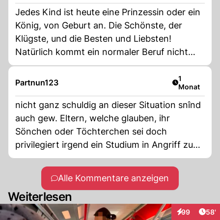
Jedes Kind ist heute eine Prinzessin oder ein
König, von Geburt an. Die Schönste, der
Klügste, und die Besten und Liebsten!
Natürlich kommt ein normaler Beruf nicht
infrage, schon nur wegen den
Vergleichswettbewerben.
Artikel veröf
1
Partnun123
Monat
nicht ganz schuldig an dieser Situation snînd
auch gew. Eltern, welche glauben, ihr
Sönchen oder Töchterchen sei doch
privilegiert irgend ein Studium in Angriff zu
nehmen und deshalb glauben diese Kids, sie
müssten sich nicht um eine Lehrstelle
Alle Kommentare anzeigen
bemühen. Allerdings merken sie dann auch
Weiterlesen
irgenwann mal, dass die Sudienpöätze nicht
nur auf Grud von Zeugnissen, sondern auch
Arti
99
58'
Interaktionen