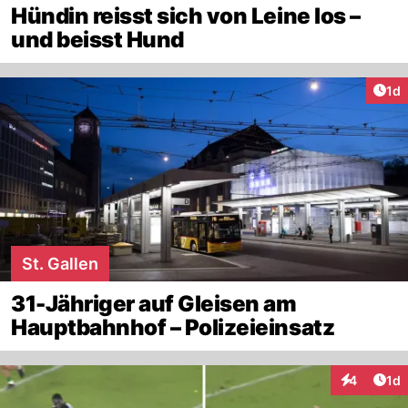
Hündin reisst sich von Leine los –
und beisst Hund
Art
1d
St. Gallen
31-Jähriger auf Gleisen am
Hauptbahnhof – Polizeieinsatz
Art
4
1d
Interaktion