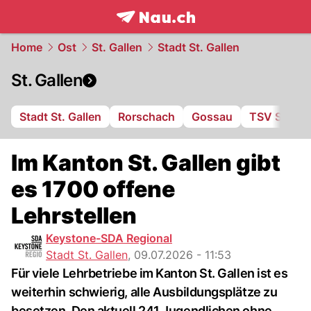
frontpage.
NAU.ch
Home
Ost
St. Gallen
Stadt St. Gallen
St. Gallen
Stadt St. Gallen
Rorschach
Gossau
TSV St. Ot
Im Kanton St. Gallen gibt
es 1700 offene
Lehrstellen
Keystone-SDA Regional
Stadt St. Gallen
,
09.07.2026 - 11:53
Für viele Lehrbetriebe im Kanton St. Gallen ist es
weiterhin schwierig, alle Ausbildungsplätze zu
besetzen. Den aktuell 241 Jugendlichen ohne