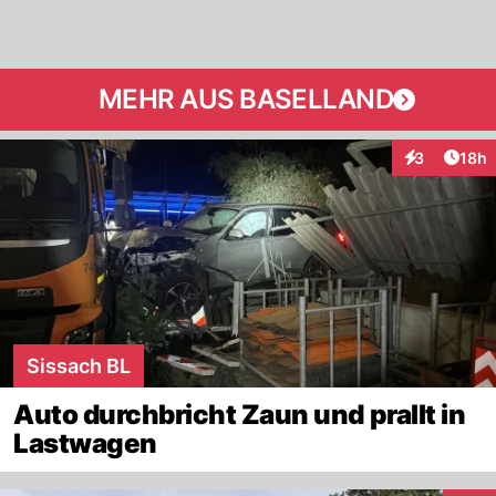
MEHR AUS BASELLAND
Artik
3
18h
Interaktione
Sissach BL
Auto durchbricht Zaun und prallt in
Lastwagen