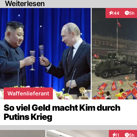
Weiterlesen
Arti
144
5h
Interaktionen
Waffenlieferant
So viel Geld macht Kim durch
Putins Krieg
Arti
11
5h