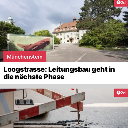
Arti
2d
Münchenstein
Loogstrasse: Leitungsbau geht in
die nächste Phase
Arti
2d