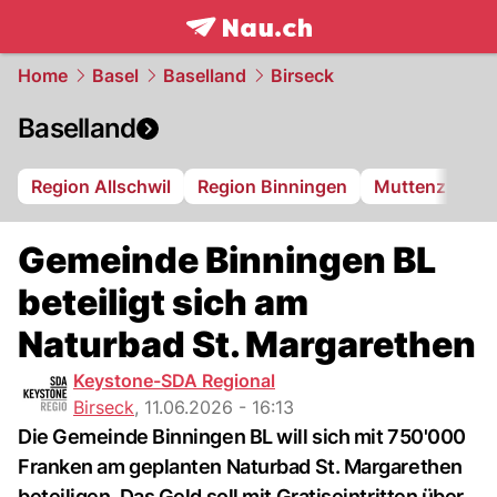
frontpage.
NAU.ch
Home
Basel
Baselland
Birseck
Baselland
Region Allschwil
Region Binningen
Muttenz
Bi
Gemeinde Binningen BL
beteiligt sich am
Naturbad St. Margarethen
Keystone-SDA Regional
Birseck
,
11.06.2026 - 16:13
Die Gemeinde Binningen BL will sich mit 750'000
Franken am geplanten Naturbad St. Margarethen
beteiligen. Das Geld soll mit Gratiseintritten über