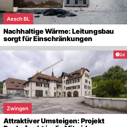
Aesch BL
Nachhaltige Wärme: Leitungsbau
sorgt für Einschränkungen
Arti
2d
Zwingen
Attraktiver Umsteigen: Projekt