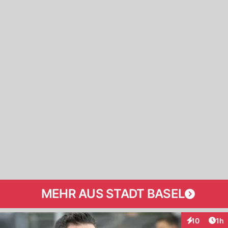
MEHR AUS STADT BASEL
Art
10
1h
Interaktione