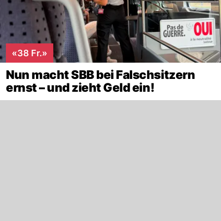
«38 Fr.»
Nun macht SBB bei Falschsitzern
ernst – und zieht Geld ein!