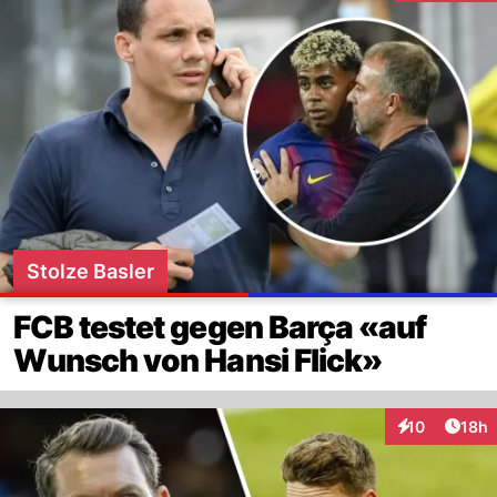
Stolze Basler
FCB testet gegen Barça «auf
Wunsch von Hansi Flick»
Artik
10
18h
Interaktionen