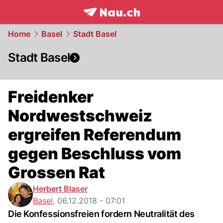
frontpage.
NAU.ch
Home
Basel
Stadt Basel
Stadt Basel
Freidenker
Nordwestschweiz
ergreifen Referendum
gegen Beschluss vom
Grossen Rat
Herbert Blaser
Basel
,
06.12.2018 - 07:01
Die Konfessionsfreien fordern Neutralität des