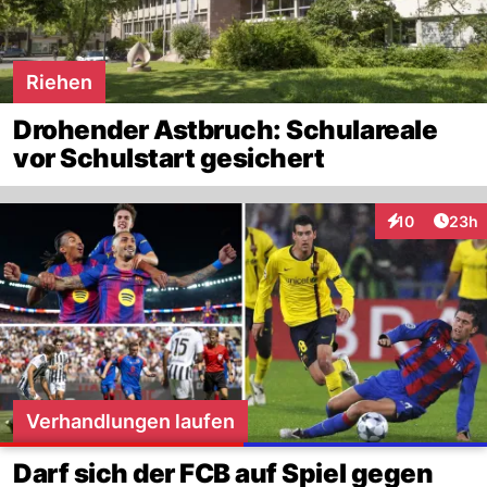
Riehen
Drohender Astbruch: Schulareale
vor Schulstart gesichert
Artik
10
23h
Interaktionen
Verhandlungen laufen
Darf sich der FCB auf Spiel gegen