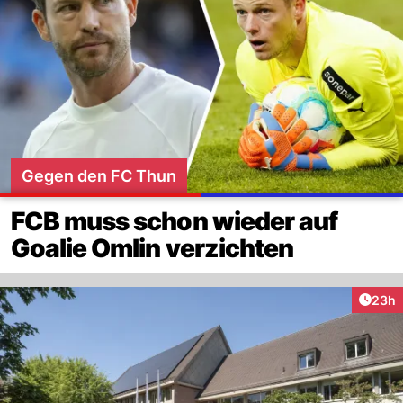
Gegen den FC Thun
FCB muss schon wieder auf
Goalie Omlin verzichten
Artik
23h