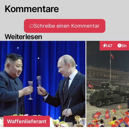
Kommentare
Schreibe einen Kommentar
Weiterlesen
Arti
147
5h
Interaktionen
Waffenlieferant