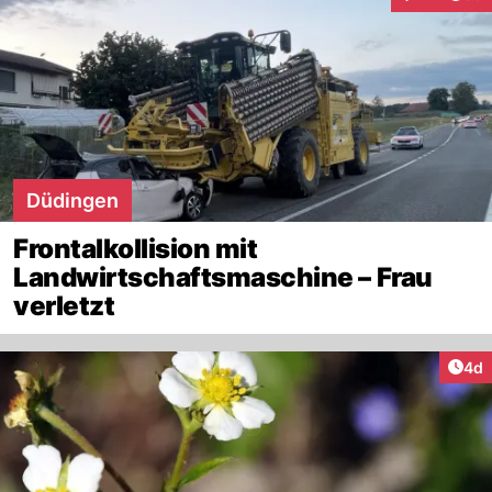
Interaktione
Düdingen
Frontalkollision mit
Landwirtschaftsmaschine – Frau
verletzt
Arti
4d