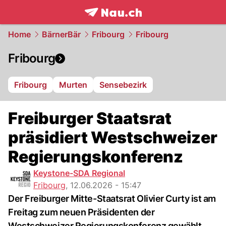
frontpage.
NAU.ch
Home
BärnerBär
Fribourg
Fribourg
Fribourg
Fribourg
Murten
Sensebezirk
Freiburger Staatsrat
präsidiert Westschweizer
Regierungskonferenz
Keystone-SDA Regional
Fribourg
,
12.06.2026 - 15:47
Der Freiburger Mitte-Staatsrat Olivier Curty ist am
Freitag zum neuen Präsidenten der
Westschweizer Regierungskonferenz gewählt