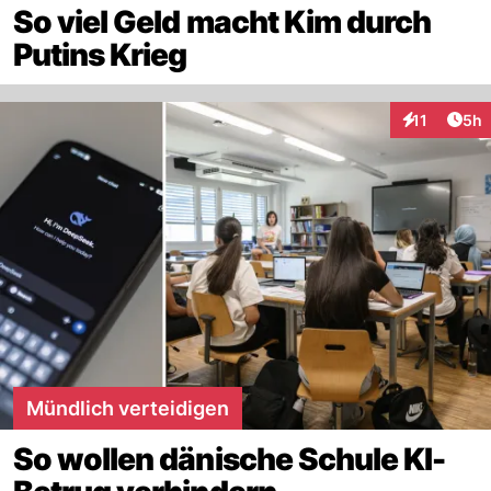
So viel Geld macht Kim durch
Putins Krieg
Arti
11
5h
Interaktione
Mündlich verteidigen
So wollen dänische Schule KI-