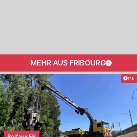
MEHR AUS FRIBOURG
Artik
11h
Belfaux FR