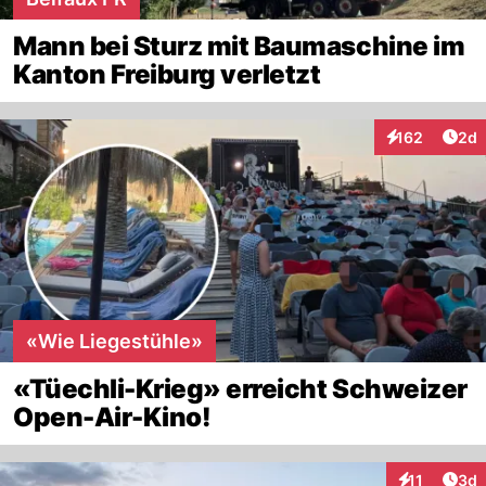
Mann bei Sturz mit Baumaschine im
Kanton Freiburg verletzt
Arti
162
2d
Interaktionen
«Wie Liegestühle»
«Tüechli-Krieg» erreicht Schweizer
Open-Air-Kino!
Arti
11
3d