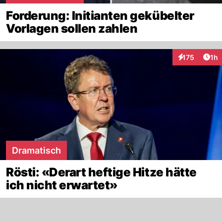
Forderung: Initianten gekübelter
Vorlagen sollen zahlen
Art
175
1h
Interaktionen
Dramatisch
Rösti: «Derart heftige Hitze hätte
ich nicht erwartet»