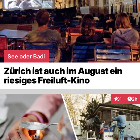
See oder Badi
Zürich ist auch im August ein
riesiges Freiluft-Kino
Arti
91
2h
Interaktione