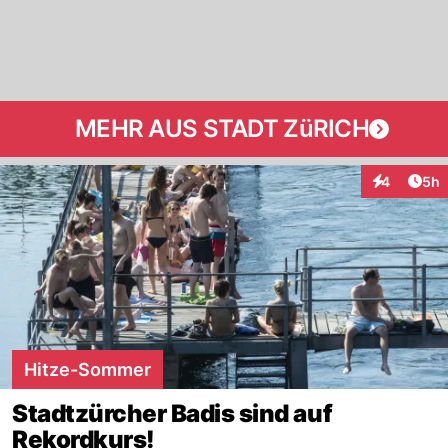
MEHR AUS STADT ZüRICH
Arti
4
5h
Interaktion
Hitze-Sommer
Stadtzürcher Badis sind auf
Rekordkurs!