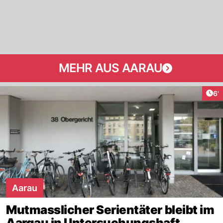
MEHR AUS AARAU
Art
6'
Aarau
Mutmasslicher Serientäter bleibt im
Aargau in Untersuchungshaft