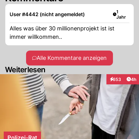
Artikel ver
1
User #4442 (nicht angemeldet)
Jahr
Alles was über 30 millionenprojekt ist ist
immer willkommen..
Alle Kommentare anzeigen
Weiterlesen
Arti
653
4h
Interaktionen
Polizei-Rat