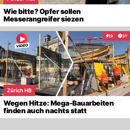
Wie bitte? Opfer sollen
Messerangreifer siezen
Arti
19
31'
Interaktionen
Zürich HB
Wegen Hitze: Mega-Bauarbeiten
finden auch nachts statt