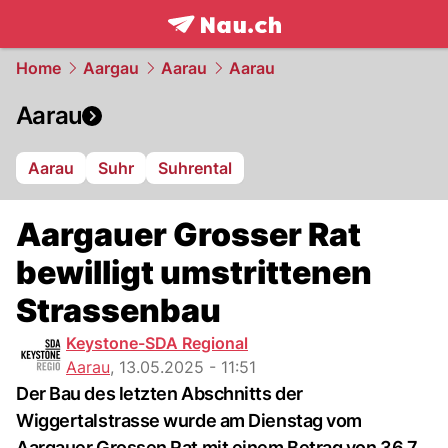
frontpage.
NAU.ch
Home
Aargau
Aarau
Aarau
Aarau
Aarau
Suhr
Suhrental
Aargauer Grosser Rat
bewilligt umstrittenen
Strassenbau
Keystone-SDA Regional
Aarau
,
13.05.2025 - 11:51
Der Bau des letzten Abschnitts der
Wiggertalstrasse wurde am Dienstag vom
Aargauer Grossen Rat mit einem Betrag von 36,7