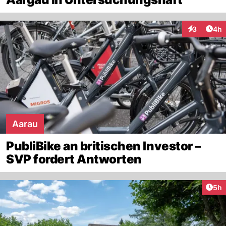
Arti
3
4h
Interaktion
Aarau
PubliBike an britischen Investor –
SVP fordert Antworten
Arti
5h