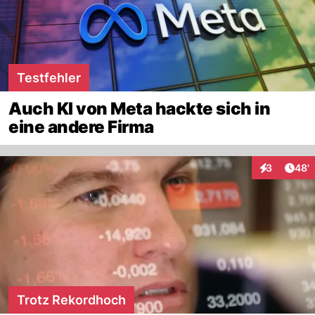
Testfehler
Auch KI von Meta hackte sich in
eine andere Firma
Arti
3
48'
Interaktione
Trotz Rekordhoch