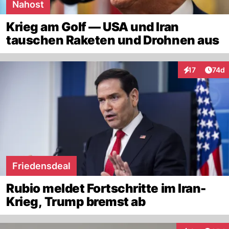
Nahost
Krieg am Golf — USA und Iran
tauschen Raketen und Drohnen aus
Artik
17
74d
Interaktionen
Friedensdeal
Rubio meldet Fortschritte im Iran-
Krieg, Trump bremst ab