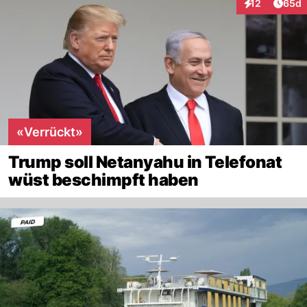
Artik
12
65d
Interaktionen
«Verrückt»
Trump soll Netanyahu in Telefonat
wüst beschimpft haben