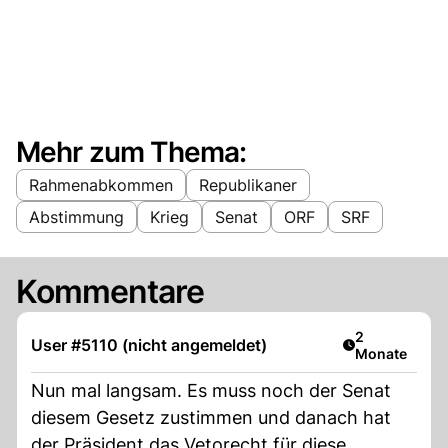
Mehr zum Thema:
Rahmenabkommen
Republikaner
Abstimmung
Krieg
Senat
ORF
SRF
Kommentare
Artikel veröff
2
User #5110 (nicht angemeldet)
Monate
Nun mal langsam. Es muss noch der Senat
diesem Gesetz zustimmen und danach hat
der Präsident das Vetorecht für diese