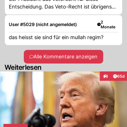
Entscheidung. Das Veto-Recht ist übrigens
schon von fast allen Präsidenten genutzt
worden inkl. Obama und Biden... Das ist
Artikel veröff
2
User #5029 (nicht angemeldet)
Monate
Demokratie!
das heisst sie sind für ein mullah regim?
Alle Kommentare anzeigen
Weiterlesen
Artik
8
65d
Interaktionen