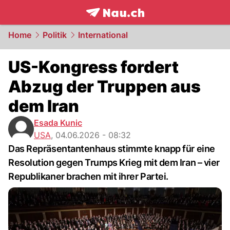
frontpage.
NAU.ch
Home
Politik
International
US-Kongress fordert
Abzug der Truppen aus
dem Iran
Esada Kunic
USA
,
04.06.2026 - 08:32
Das Repräsentantenhaus stimmte knapp für eine
Resolution gegen Trumps Krieg mit dem Iran – vier
Republikaner brachen mit ihrer Partei.