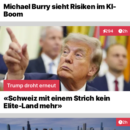
Michael Burry sieht Risiken im KI-
Boom
Arti
294
2h
Interaktionen
Trump droht erneut
«Schweiz mit einem Strich kein
Elite-Land mehr»
Arti
2h