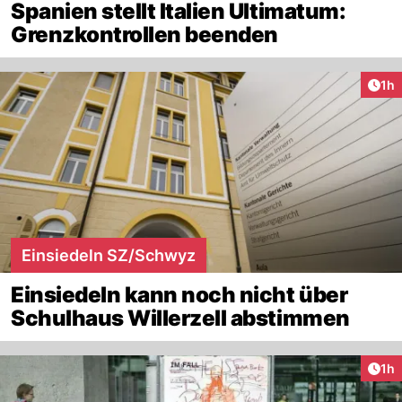
Spanien stellt Italien Ultimatum:
Grenzkontrollen beenden
Art
1h
Einsiedeln SZ/Schwyz
Einsiedeln kann noch nicht über
Schulhaus Willerzell abstimmen
Art
1h