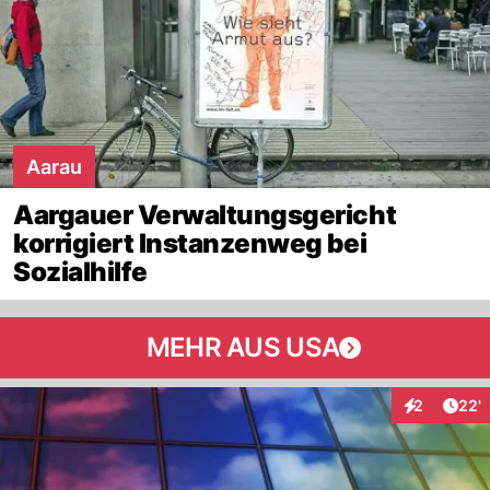
Aarau
Aargauer Verwaltungsgericht
korrigiert Instanzenweg bei
Sozialhilfe
MEHR AUS USA
Arti
2
22'
Interaktione