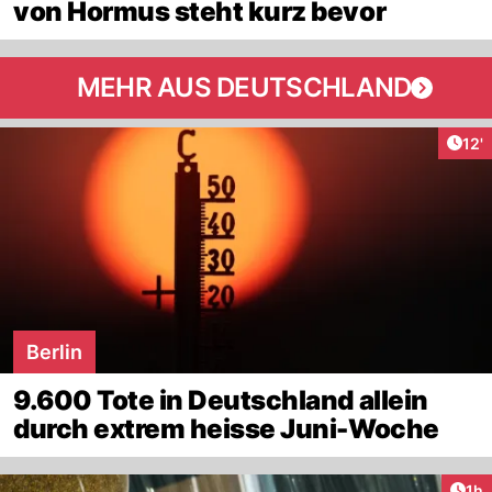
von Hormus steht kurz bevor
MEHR AUS DEUTSCHLAND
Arti
12'
Berlin
9.600 Tote in Deutschland allein
durch extrem heisse Juni-Woche
Art
1h