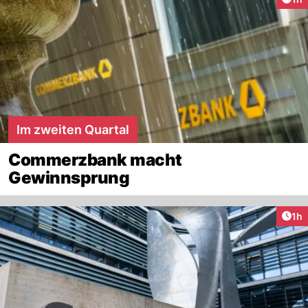
Im zweiten Quartal
Commerzbank macht
Gewinnsprung
Art
1h