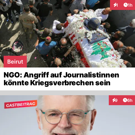
Art
1
1h
Interaktion
Beirut
NGO: Angriff auf Journalistinnen
könnte Kriegsverbrechen sein
Arti
9
6h
Interaktion