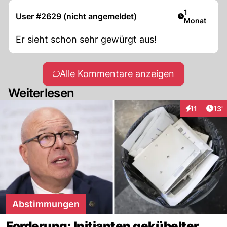
Artikel veröf
1
User #2629 (nicht angemeldet)
Monat
Er sieht schon sehr gewürgt aus!
Alle Kommentare anzeigen
Weiterlesen
Arti
11
13'
Interaktione
Abstimmungen
Forderung: Initianten gekübelter