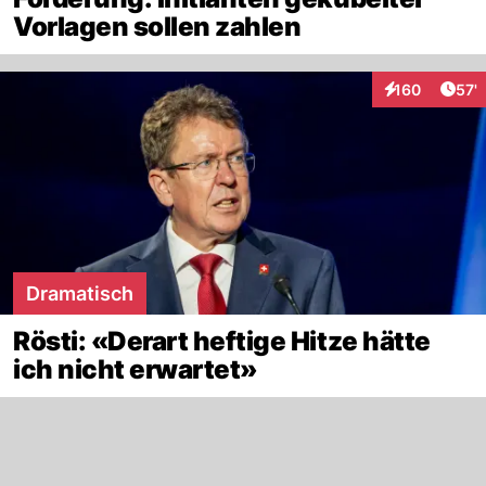
Vorlagen sollen zahlen
Arti
160
57'
Interaktionen
Dramatisch
Rösti: «Derart heftige Hitze hätte
ich nicht erwartet»