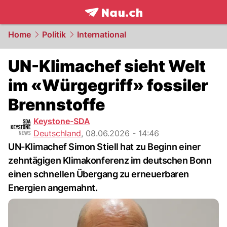
frontpage.
NAU.ch
Home
Politik
International
UN-Klimachef sieht Welt
im «Würgegriff» fossiler
Brennstoffe
Keystone-SDA
Deutschland
,
08.06.2026 - 14:46
UN-Klimachef Simon Stiell hat zu Beginn einer
zehntägigen Klimakonferenz im deutschen Bonn
einen schnellen Übergang zu erneuerbaren
Energien angemahnt.