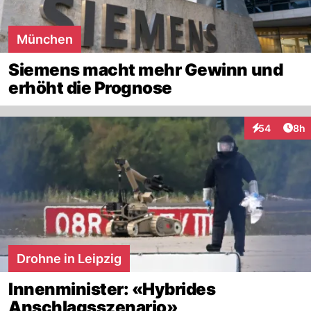
München
Siemens macht mehr Gewinn und
erhöht die Prognose
Arti
54
8h
Interaktionen
Drohne in Leipzig
Innenminister: «Hybrides
Anschlagsszenario»