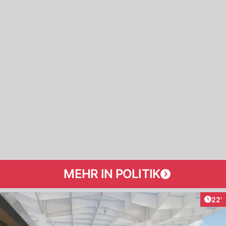
MEHR IN POLITIK
Arti
22'