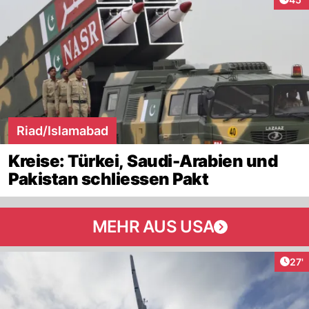
Riad/Islamabad
Kreise: Türkei, Saudi-Arabien und
Pakistan schliessen Pakt
MEHR AUS USA
Arti
27'