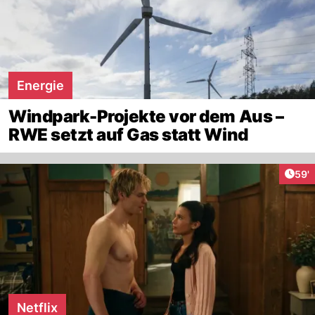
Energie
Windpark-Projekte vor dem Aus –
RWE setzt auf Gas statt Wind
Arti
59'
Netflix