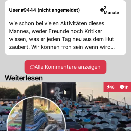
Artikel veröff
2
User #9444 (nicht angemeldet)
Monate
wie schon bei vielen Aktivitäten dieses
Mannes, weder Freunde noch Kritiker
wissen, was er jeden Tag neu aus dem Hut
zaubert. Wir können froh sein wenn wird
nicht jeden Tag neu seine Abenteuer selbst
bezahlen müssen. Sei es Energie, sei es
Alle Kommentare anzeigen
Kriege, die er anzettelt, sei es das tägliche
Weiterlesen
Leben, Zölle hin oder her oder gar keine, sei
es als Umgestalter der Zivilgesellschaften zu
Art
48
1h
Interaktione
einem autoritären Unrechtsstaat, sei es als
Neuerer und Erfinder des klassischen Super
Raubtier Kapitalismus. Das alles
abgesprochen mit den Schlächtern und
Diktatoren und Despoten, deren Goldsäcke