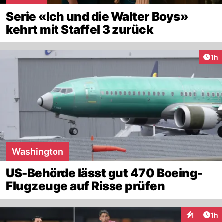
Serie «Ich und die Walter Boys»
kehrt mit Staffel 3 zurück
Art
1h
Washington
US-Behörde lässt gut 470 Boeing-
Flugzeuge auf Risse prüfen
Art
1
1h
Interaktion