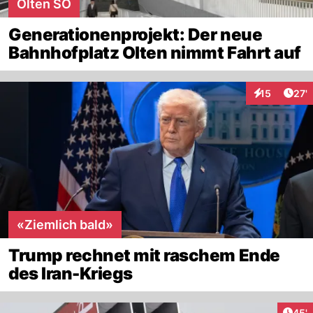
Olten SO
Generationenprojekt: Der neue
Bahnhofplatz Olten nimmt Fahrt auf
Arti
15
27'
Interaktionen
«Ziemlich bald»
Trump rechnet mit raschem Ende
des Iran-Kriegs
Arti
45'