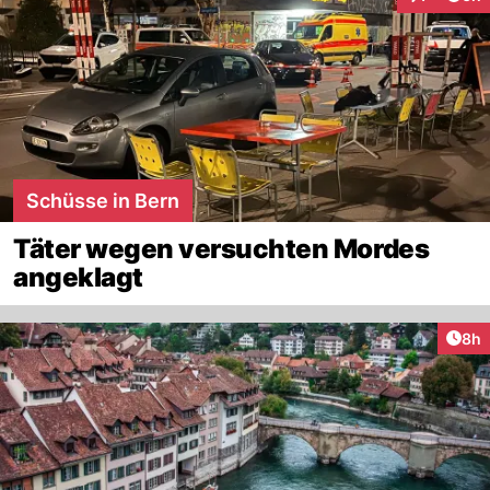
Interaktion
Schüsse in Bern
Täter wegen versuchten Mordes
angeklagt
Arti
8h