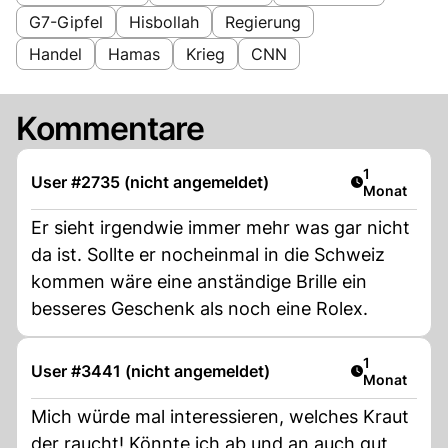
G7-Gipfel
Hisbollah
Regierung
Handel
Hamas
Krieg
CNN
Kommentare
Artikel veröf
1
User #2735 (nicht angemeldet)
Monat
Er sieht irgendwie immer mehr was gar nicht
da ist. Sollte er nocheinmal in die Schweiz
kommen wäre eine anständige Brille ein
besseres Geschenk als noch eine Rolex.
Artikel veröf
1
User #3441 (nicht angemeldet)
Monat
Mich würde mal interessieren, welches Kraut
der raucht! Könnte ich ab und an auch gut