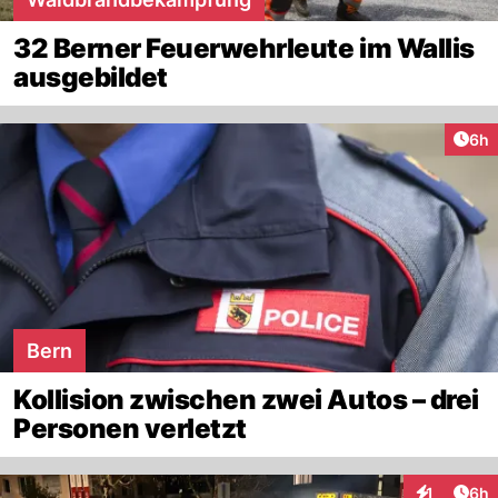
32 Berner Feuerwehrleute im Wallis
ausgebildet
Arti
6h
Bern
Kollision zwischen zwei Autos – drei
Personen verletzt
Arti
1
6h