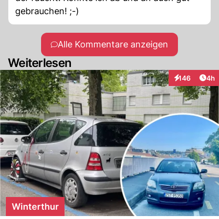
gebrauchen! ;-)
Alle Kommentare anzeigen
Weiterlesen
Arti
146
4h
Interaktionen
Winterthur