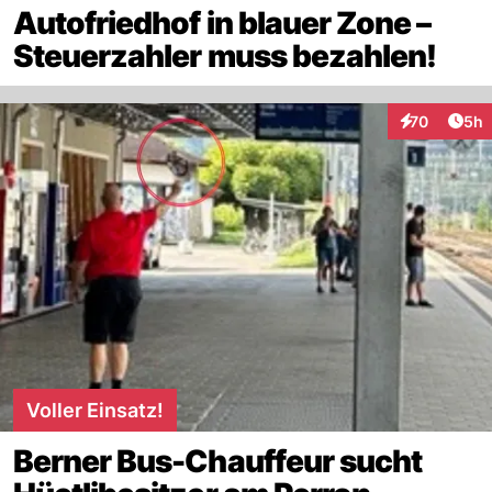
Autofriedhof in blauer Zone –
Steuerzahler muss bezahlen!
Arti
70
5h
Interaktionen
Voller Einsatz!
Berner Bus-Chauffeur sucht