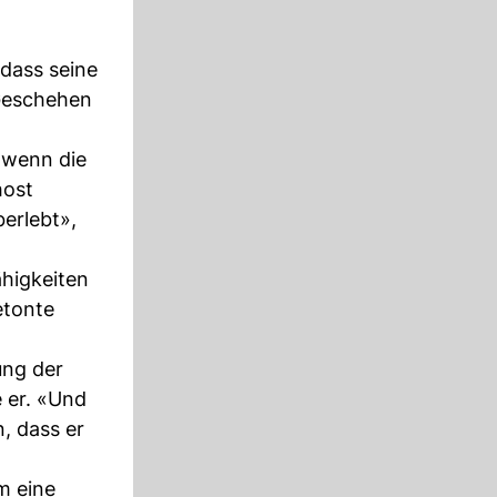
 dass seine
 Geschehen
 wenn die
host
erlebt»,
higkeiten
etonte
ung der
e er. «Und
, dass er
m eine