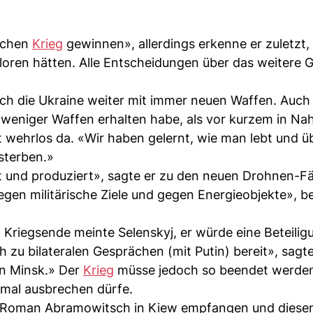
lichen
Krieg
gewinnen», allerdings erkenne er zuletzt,
erloren hätten. Alle Entscheidungen über das weitere
h die Ukraine weiter mit immer neuen Waffen. Auch
eniger Waffen erhalten habe, als vor kurzem in Na
 wehrlos da. «Wir haben gelernt, wie man lebt und üb
 sterben.»
 und produziert», sagte er zu den neuen Drohnen-Fä
egen militärische Ziele und gegen Energieobjekte», b
Kriegsende meinte Selenskyj, er würde eine Beteilig
 zu bilateralen Gesprächen (mit Putin) bereit», sagt
in Minsk.» Der
Krieg
müsse jedoch so beendet werden
mal ausbrechen dürfe.
en Roman Abramowitsch in Kiew empfangen und diese