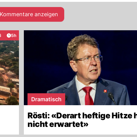
e Kommentare anzeigen
Artikel veröffentlicht:
6
5h
raktionen
Dramatisch
Rösti: «Derart heftige Hitze 
nicht erwartet»