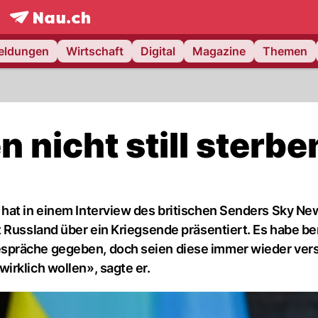
frontpage.
NAU.ch
meldungen
Wirtschaft
Digital
Magazine
Themen
 nicht still sterbe
hat in einem Interview des britischen Senders Sky Ne
 Russland über ein Kriegsende präsentiert. Es habe be
spräche gegeben, doch seien diese immer wieder ver
irklich wollen», sagte er.