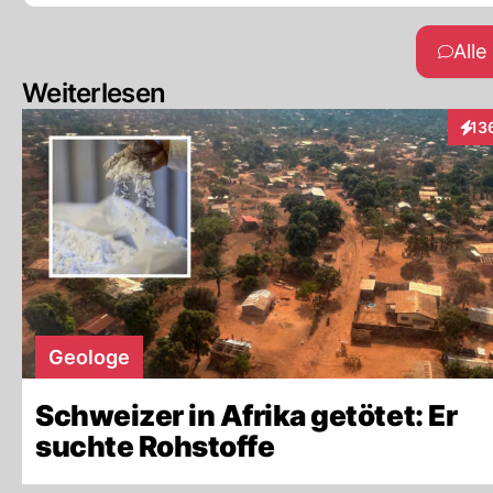
All
Weiterlesen
13
Inte
Geologe
Schweizer in Afrika getötet: Er
suchte Rohstoffe