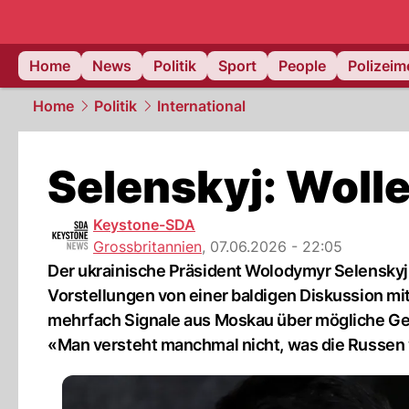
Home
News
Politik
Sport
People
Polizei
Home
Politik
International
Selenskyj: Wollen
Keystone-SDA
Grossbritannien
,
07.06.2026 - 22:05
Der ukrainische Präsident Wolodymyr Selenskyj 
Vorstellungen von einer baldigen Diskussion mit
mehrfach Signale aus Moskau über mögliche Ge
«Man versteht manchmal nicht, was die Russen w