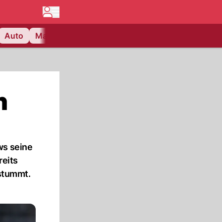
Auto
Matchcenter
Videos
Nau Plus
Lifestyle
n
ws seine
reits
stummt.