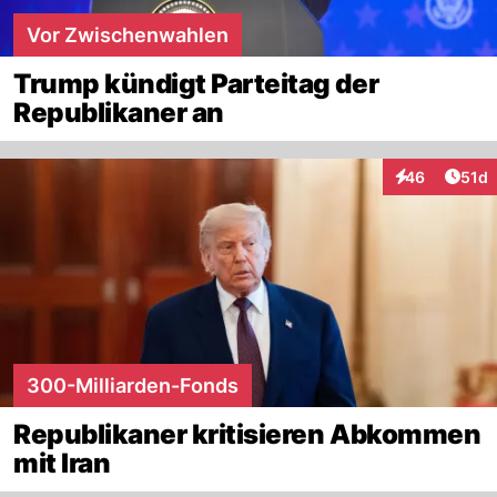
Vor Zwischenwahlen
Trump kündigt Parteitag der
Republikaner an
Artik
46
51d
Interaktionen
300-Milliarden-Fonds
Republikaner kritisieren Abkommen
mit Iran