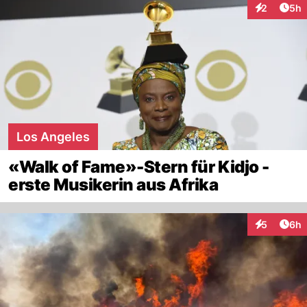
Arti
2
5h
Interaktion
Los Angeles
«Walk of Fame»-Stern für Kidjo -
erste Musikerin aus Afrika
Arti
5
6h
Interaktion