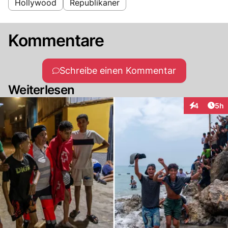
Hollywood
Republikaner
Kommentare
Schreibe einen Kommentar
Weiterlesen
Arti
4
5h
Interaktion