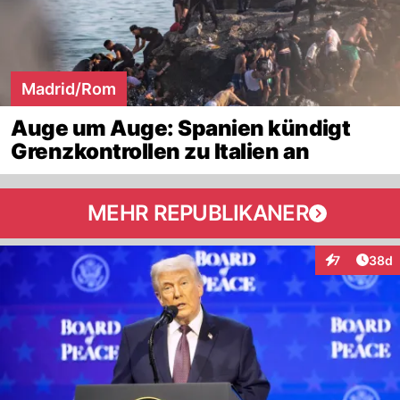
Madrid/Rom
Auge um Auge: Spanien kündigt
Grenzkontrollen zu Italien an
MEHR REPUBLIKANER
Artik
7
38d
Interaktionen