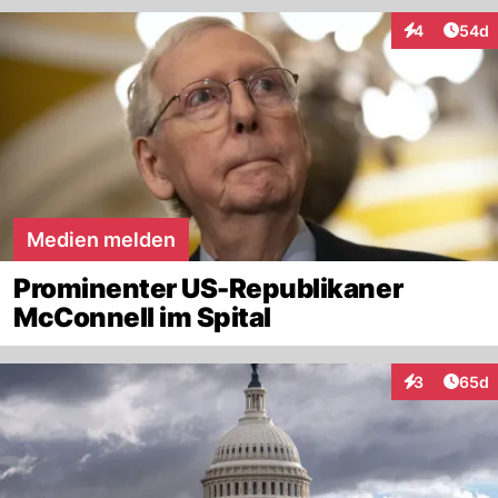
Artik
4
54d
Interaktionen
Medien melden
Prominenter US-Republikaner
McConnell im Spital
Artik
3
65d
Interaktionen