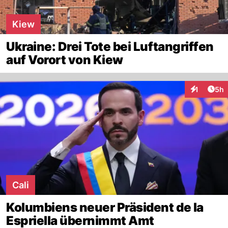
Kiew
Ukraine: Drei Tote bei Luftangriffen
auf Vorort von Kiew
Arti
1
5h
Interaktion
Cali
Kolumbiens neuer Präsident de la
Espriella übernimmt Amt