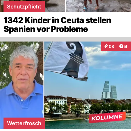
Schutzpflicht
1342 Kinder in Ceuta stellen
Spanien vor Probleme
Arti
108
5h
Interaktionen
Wetterfrosch