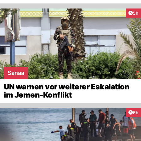
Arti
5h
Sanaa
UN warnen vor weiterer Eskalation
im Jemen-Konflikt
Arti
6h