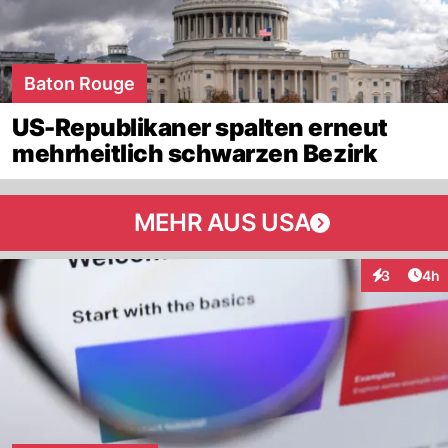
Baton Rouge
US-Republikaner spalten erneut
mehrheitlich schwarzen Bezirk
MEHR AUS USA
Arti
3
4h
Interaktion