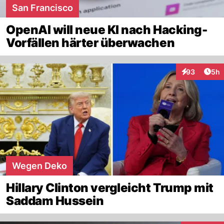
San Francisco
OpenAI will neue KI nach Hacking-
Vorfällen härter überwachen
Arti
93
5h
Interaktionen
Wegen Deko
Hillary Clinton vergleicht Trump mit
Saddam Hussein