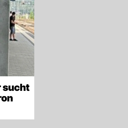
 sucht
ron