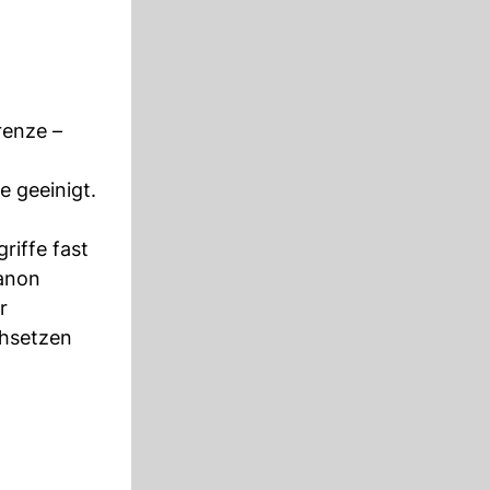
renze –
e geeinigt.
riffe fast
banon
r
hsetzen