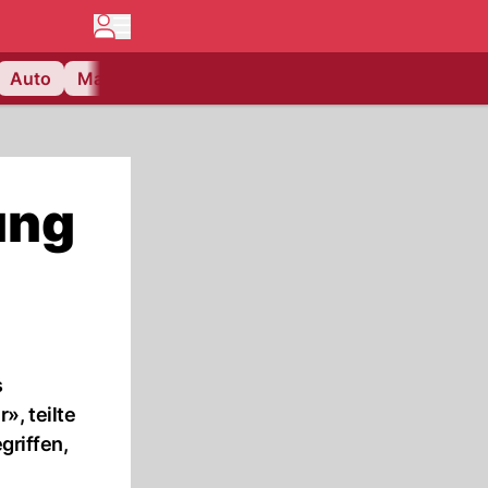
Auto
Matchcenter
Videos
Nau Plus
Lifestyle
ung
s
», teilte
griffen,