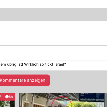
 übrig ist! Wirklich so tickt Israel?
e Kommentare anzeigen
Artikel veröffentlicht:
7
6h
raktionen