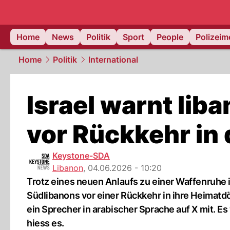
Home
News
Politik
Sport
People
Polizei
Home
Politik
International
Israel warnt lib
vor Rückkehr in
Keystone-SDA
Libanon
,
04.06.2026 - 10:20
Trotz eines neuen Anlaufs zu einer Waffenruhe i
Südlibanons vor einer Rückkehr in ihre Heimatd
ein Sprecher in arabischer Sprache auf X mit. Es
hiess es.