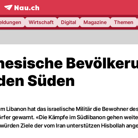
frontpage.
NAU.ch
meldungen
Wirtschaft
Digital
Magazine
Themen
anesische Bevölker
 den Süden
m Libanon hat das israelische Militär die Bewohner de
örfer gewarnt. «Die Kämpfe im Südlibanon gehen weiter
 würden Ziele der vom Iran unterstützen Hisbollah ange