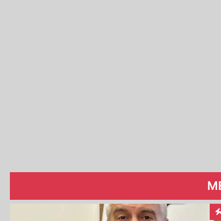
ME
In