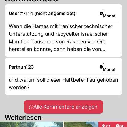
Artikel veröf
1
User #7114 (nicht angemeldet)
Monat
Wenn die Hamas mit iranischer technischer
Unterstützung und recycelter israelischer
Munition Tausende von Raketen vor Ort
herstellen konnte, dann haben die von
Netanjahu genehmigten monatlichen
Barüberweisungen in Höhe von 30 Millionen
Artikel veröf
1
Partnun123
Monat
Dollar (um "die Palästinenser gespalten zu
halten") wahrscheinlich die
und warum soll dieser Haftbefehl aufgehoben
Werkstattinfrastruktur, Gehälter und
werden?
Rohmaterialien finanziert, die für das Arsenal
vom 7. Oktober notwendig waren.
Alle Kommentare anzeigen
Weiterlesen
Arti
161
5h