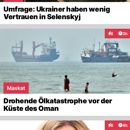
Umfrage: Ukrainer haben wenig
Vertrauen in Selenskyj
Arti
6
3h
Interaktion
Maskat
Drohende Ölkatastrophe vor der
Küste des Oman
Arti
8
4h
Interaktion