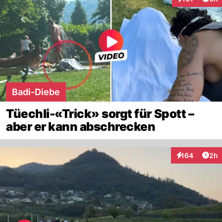
Interaktionen
Badi-Diebe
Tüechli-«Trick» sorgt für Spott –
aber er kann abschrecken
Arti
164
2h
Interaktionen