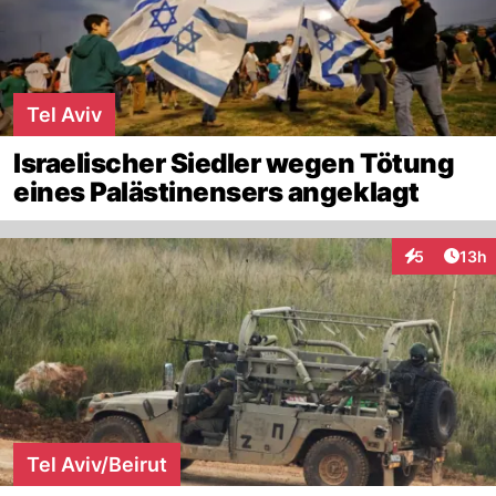
Tel Aviv
Israelischer Siedler wegen Tötung
eines Palästinensers angeklagt
Artik
5
13h
Interaktione
Tel Aviv/Beirut