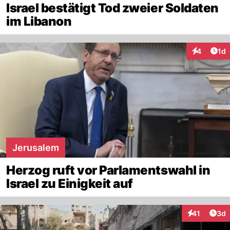
Israel bestätigt Tod zweier Soldaten
im Libanon
Art
4
1d
Interaktion
Jerusalem
Herzog ruft vor Parlamentswahl in
Israel zu Einigkeit auf
Arti
41
3d
Interaktione