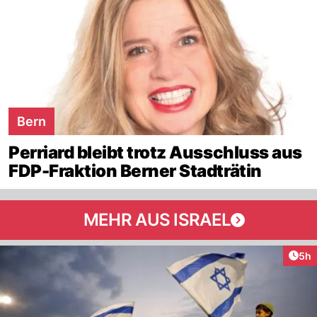
Bern
Perriard bleibt trotz Ausschluss aus
FDP-Fraktion Berner Stadträtin
MEHR AUS ISRAEL
Arti
5h