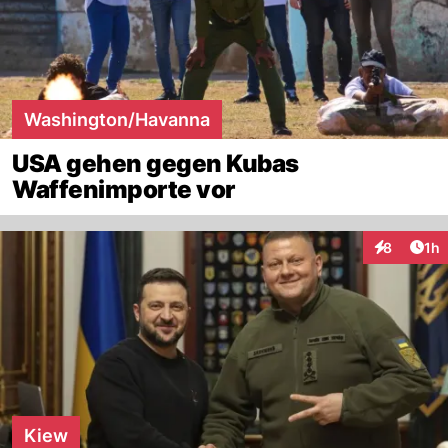
Washington/Havanna
USA gehen gegen Kubas
Waffenimporte vor
Art
8
1h
Interaktion
Kiew