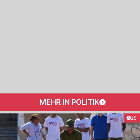
MEHR IN POLITIK
Arti
25'