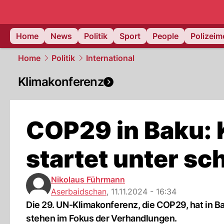
Home
News
Politik
Sport
People
Polizei
Home
Politik
International
Klimakonferenz
COP29 in Baku: 
startet unter s
Nikolaus Führmann
Aserbaidschan
,
11.11.2024 - 16:34
Die 29. UN-Klimakonferenz, die COP29, hat in B
stehen im Fokus der Verhandlungen.