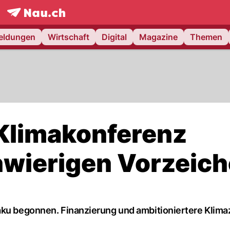
frontpage.
NAU.ch
meldungen
Wirtschaft
Digital
Magazine
Themen
Klimakonferenz
chwierigen Vorzeic
aku begonnen. Finanzierung und ambitioniertere Klima