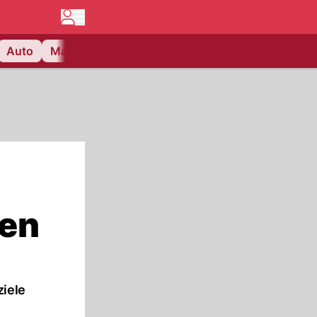
Auto
Matchcenter
Videos
Nau Plus
Lifestyle
hen
ziele