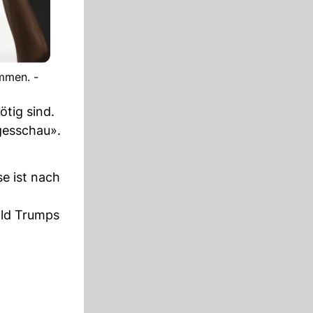
mmen. -
ötig sind.
agesschau».
e ist nach
ald Trumps