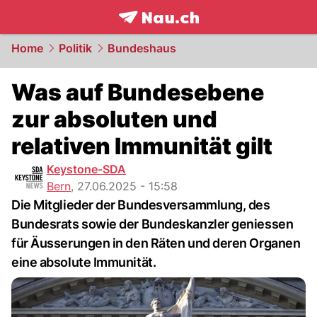
frontpage.
NAU.ch
Home
Politik
Bundeshaus
Was auf Bundesebene
zur absoluten und
relativen Immunität gilt
Keystone-SDA
Bern
,
27.06.2025 - 15:58
Die Mitglieder der Bundesversammlung, des
Bundesrats sowie der Bundeskanzler geniessen
für Äusserungen in den Räten und deren Organen
eine absolute Immunität.