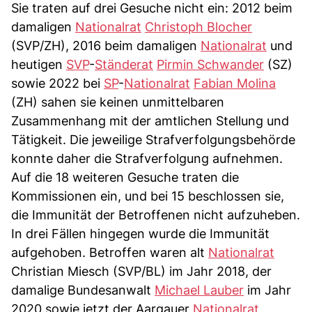
Sie traten auf drei Gesuche nicht ein: 2012 beim
damaligen
Nationalrat
Christoph Blocher
(SVP/ZH), 2016 beim damaligen
Nationalrat
und
heutigen
SVP
-
Ständerat
Pirmin Schwander
(SZ)
sowie 2022 bei
SP
-
Nationalrat
Fabian Molina
(ZH) sahen sie keinen unmittelbaren
Zusammenhang mit der amtlichen Stellung und
Tätigkeit. Die jeweilige Strafverfolgungsbehörde
konnte daher die Strafverfolgung aufnehmen.
Auf die 18 weiteren Gesuche traten die
Kommissionen ein, und bei 15 beschlossen sie,
die Immunität der Betroffenen nicht aufzuheben.
In drei Fällen hingegen wurde die Immunität
aufgehoben. Betroffen waren alt
Nationalrat
Christian Miesch (SVP/BL) im Jahr 2018, der
damalige Bundesanwalt
Michael Lauber
im Jahr
2020 sowie jetzt der Aargauer
Nationalrat