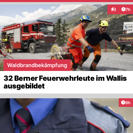
Arti
3
7h
Interaktion
Waldbrandbekämpfung
32 Berner Feuerwehrleute im Wallis
ausgebildet
Arti
9h