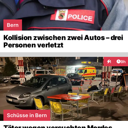
Bern
Kollision zwischen zwei Autos – drei
Personen verletzt
Arti
1
9h
Interaktion
Schüsse in Bern
Täter wegen versuchten Mordes