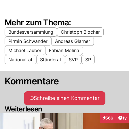
Mehr zum Thema:
Bundesversammlung
Christoph Blocher
Pirmin Schwander
Andreas Glarner
Michael Lauber
Fabian Molina
Nationalrat
Ständerat
SVP
SP
Kommentare
Schreibe einen Kommentar
Weiterlesen
Art
566
1y
Interaktionen