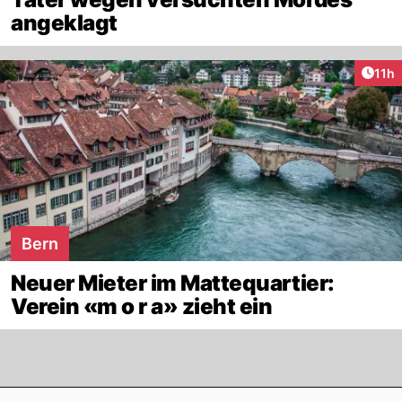
angeklagt
Artik
11h
Bern
Neuer Mieter im Mattequartier:
Verein «m o r a» zieht ein