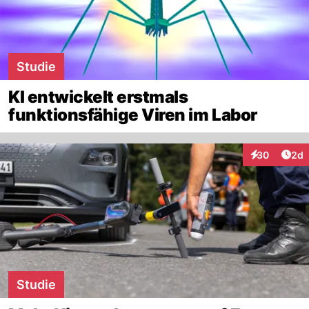
Studie
KI entwickelt erstmals
funktionsfähige Viren im Labor
Arti
30
2d
Interaktionen
Studie