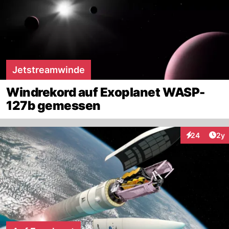
Jetstreamwinde
Windrekord auf Exoplanet WASP-
127b gemessen
Arti
24
2y
Interaktionen