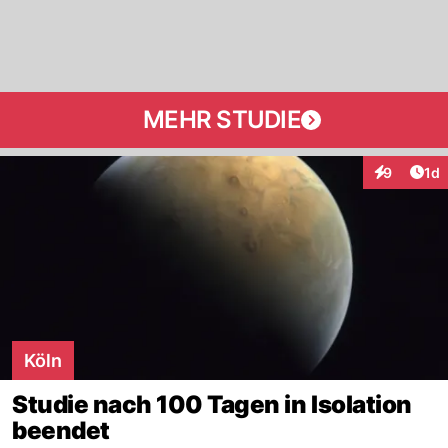
MEHR STUDIE
Art
9
1d
Interaktion
Köln
Studie nach 100 Tagen in Isolation
beendet