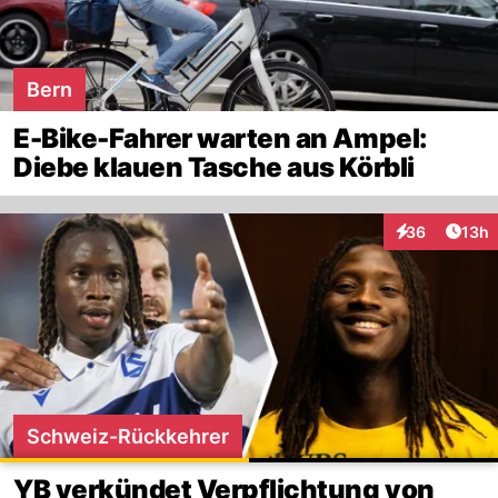
Bern
E-Bike-Fahrer warten an Ampel:
Diebe klauen Tasche aus Körbli
Artik
36
13h
Interaktionen
Schweiz-Rückkehrer
YB verkündet Verpflichtung von