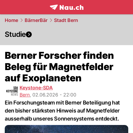
frontpage.
NAU.ch
Home
BärnerBär
Stadt Bern
Studie
Berner Forscher finden
Beleg für Magnetfelder
auf Exoplaneten
Keystone-SDA
Bern
,
02.06.2026 - 22:00
Ein Forschungsteam mit Berner Beteiligung hat
den bisher stärksten Hinweis auf Magnetfelder
ausserhalb unseres Sonnensystems entdeckt.