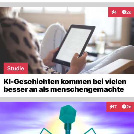
Arti
4
2d
Interaktion
Studie
KI-Geschichten kommen bei vielen
besser an als menschengemachte
Arti
17
2d
Interaktione