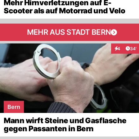
Mehr Hirnverletzungen auf E-
Scooter als auf Motorrad und Velo
MEHR AUS STADT BERN
Arti
4
34'
Interaktione
Bern
Mann wirft Steine und Gasflasche
gegen Passanten in Bern