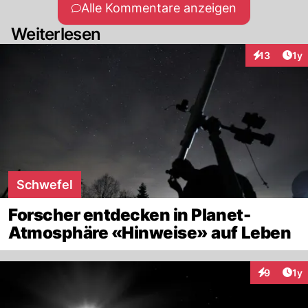
Alle Kommentare anzeigen
Weiterlesen
Art
13
1y
Interaktione
Schwefel
Forscher entdecken in Planet-
Atmosphäre «Hinweise» auf Leben
Art
9
1y
Interaktion