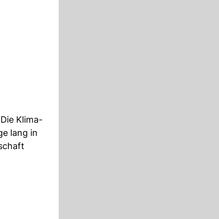
 Die Klima-
ge lang in
schaft