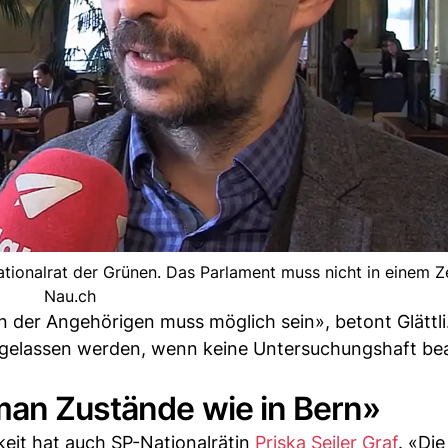
ationalrat der Grünen. Das Parlament muss nicht in einem Ze
Nau.ch
 der Angehörigen muss möglich sein», betont Glättli
igelassen werden, wenn keine Untersuchungshaft be
man Zustände wie in Bern»
eit hat auch SP-Nationalrätin
Priska Seiler Graf
. «Die