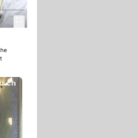
che
t