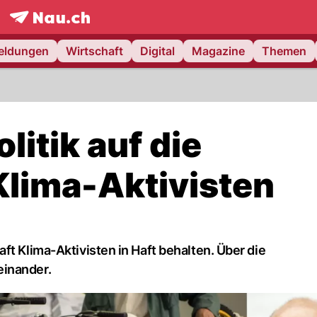
frontpage.
NAU.ch
meldungen
Wirtschaft
Digital
Magazine
Themen
litik auf die
Klima-Aktivisten
ft Klima-Aktivisten in Haft behalten. Über die
einander.