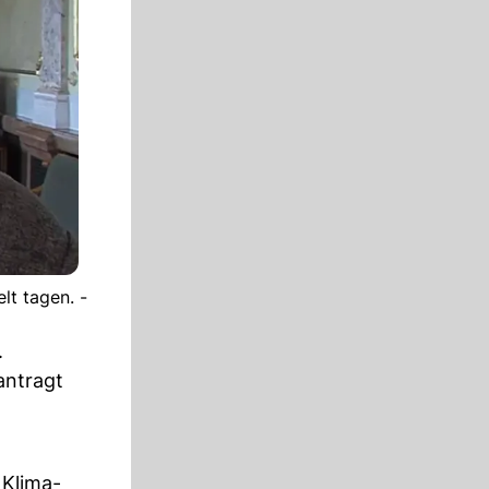
lt tagen. -
.
antragt
 Klima-