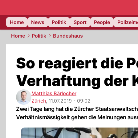
Home
News
Politik
Sport
People
Polizei
Home
Politik
Bundeshaus
So reagiert die Po
Verhaftung der 
Matthias Bärlocher
Zürich
,
11.07.2019 - 09:02
Zwei Tage lang hat die Zürcher Staatsanwaltscha
Verhältnismässigkeit gehen die Meinungen aus