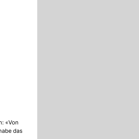
h: «Von
 habe das