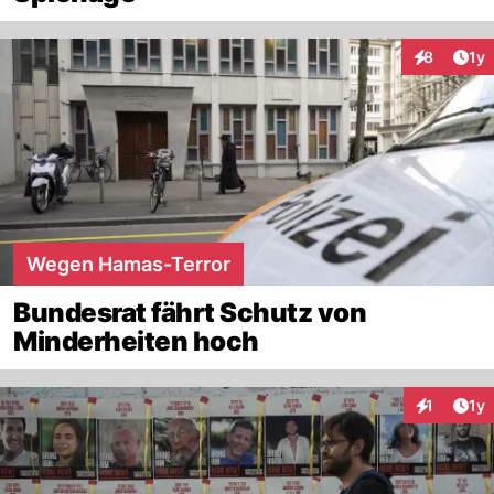
Art
8
1y
Interaktion
Wegen Hamas-Terror
Bundesrat fährt Schutz von
Minderheiten hoch
Art
1
1y
Interaktion