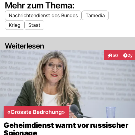
Mehr zum Thema:
Nachrichtendienst des Bundes
Tamedia
Krieg
Staat
Weiterlesen
Arti
150
2y
Interaktionen
«Grösste Bedrohung»
Geheimdienst warnt vor russischer
Spionage