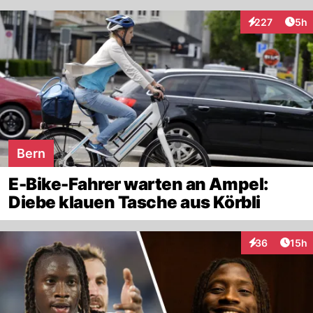
Arti
227
5h
Interaktionen
Bern
E-Bike-Fahrer warten an Ampel:
Diebe klauen Tasche aus Körbli
Artik
36
15h
Interaktionen