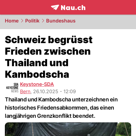
frontpage.
NAU.ch
Home
Politik
Bundeshaus
Schweiz begrüsst
Frieden zwischen
Thailand und
Kambodscha
Keystone-SDA
Bern
,
26.10.2025 - 12:09
Thailand und Kambodscha unterzeichnen ein
historisches Friedensabkommen, das einen
langjährigen Grenzkonflikt beendet.