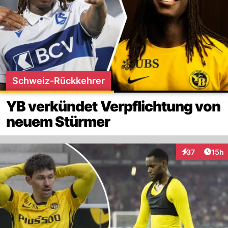
Schweiz-Rückkehrer
YB verkündet Verpflichtung von
neuem Stürmer
Artik
37
15h
Interaktionen