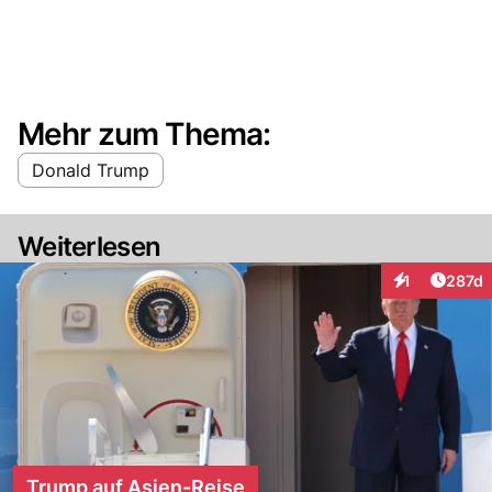
Mehr zum Thema:
Donald Trump
Weiterlesen
Artike
1
287d
Interaktionen
Trump auf Asien-Reise