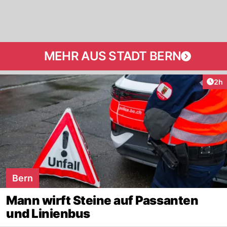
MEHR AUS STADT BERN
Arti
2h
Bern
Mann wirft Steine auf Passanten
und Linienbus