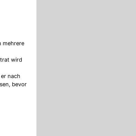
ch mehrere
trat wird
 er nach
isen, bevor