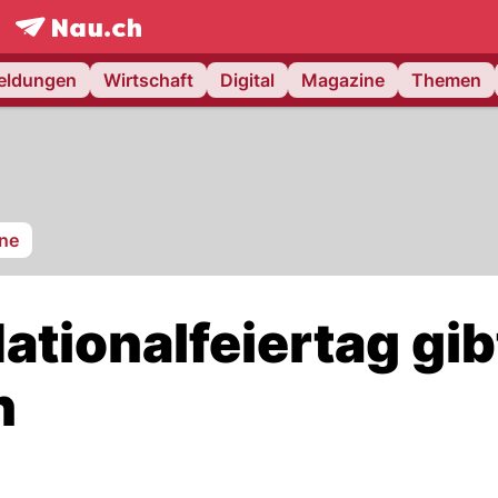
frontpage.
NAU.ch
meldungen
Wirtschaft
Digital
Magazine
Themen
ne
tionalfeiertag gib
n