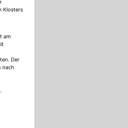
r
n Klosters
tt am
lt
ten. Der
n nach
.