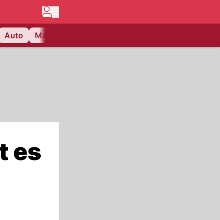
Auto
Matchcenter
Videos
Nau Plus
Lifestyle
t es