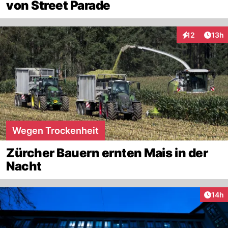
von Street Parade
Artik
12
13h
Interaktionen
Wegen Trockenheit
Zürcher Bauern ernten Mais in der
Nacht
Artik
14h