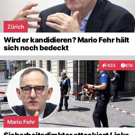
Zürich
Wird er kandidieren? Mario Fehr hält
sich noch bedeckt
Artik
1'433
67d
Interaktionen
Mario Fehr