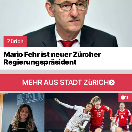
Zürich
Mario Fehr ist neuer Zürcher
Regierungspräsident
MEHR AUS STADT ZüRICH
Art
1h