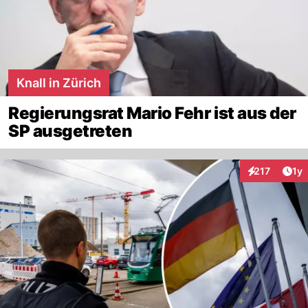
Knall in Zürich
Regierungsrat Mario Fehr ist aus der
SP ausgetreten
Art
217
1y
Interaktionen