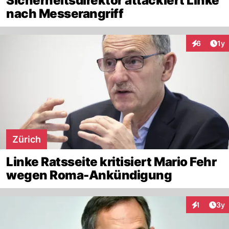
Sicherheitsdirektor attackiert Linke
nach Messerangriff
Art
6
1y
Interaktion
Zürich
Linke Ratsseite kritisiert Mario Fehr
wegen Roma-Ankündigung
Arti
1
3y
Interaktion