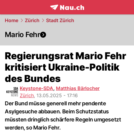
frontpage.
NAU.ch
Home
Zürich
Stadt Zürich
Mario Fehr
Regierungsrat Mario Fehr
kritisiert Ukraine-Politik
des Bundes
Keystone-SDA
,
Matthias Bärlocher
Zürich
,
13.05.2025 - 17:16
Der Bund müsse generell mehr pendente
Asylgesuche abbauen. Beim Schutzstatus
müssten dringlich schärfere Regeln umgesetzt
werden, so Mario Fehr.