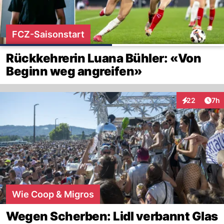
FCZ-Saisonstart
Rückkehrerin Luana Bühler: «Von
Beginn weg angreifen»
Arti
22
7h
Interaktionen
Wie Coop & Migros
Wegen Scherben: Lidl verbannt Glas