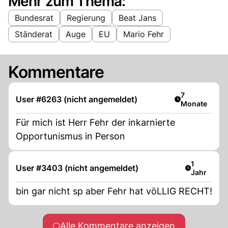
Mehr zum Thema:
Bundesrat
Regierung
Beat Jans
Ständerat
Auge
EU
Mario Fehr
Kommentare
Artikel veröff
7
User #6263 (nicht angemeldet)
Monate
Für mich ist Herr Fehr der inkarnierte
Opportunismus in Person
Artikel ver
1
User #3403 (nicht angemeldet)
Jahr
bin gar nicht sp aber Fehr hat vöLLIG RECHT!
Alle Kommentare anzeigen