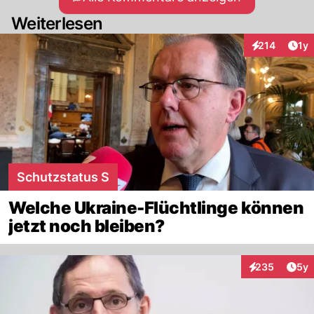
Weiterlesen
Art
214
1y
Interaktionen
Schutzstatus S
Welche Ukraine-Flüchtlinge können
jetzt noch bleiben?
Arti
235
5y
Interaktionen