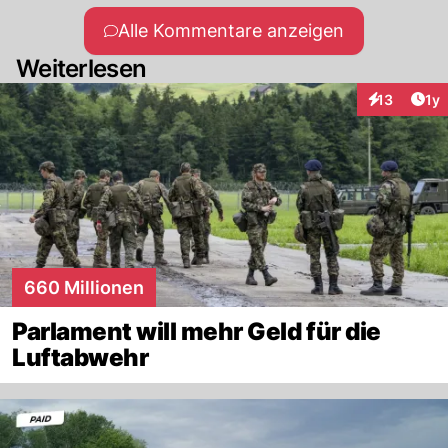
Alle Kommentare anzeigen
Weiterlesen
Art
13
1y
Interaktione
660 Millionen
Parlament will mehr Geld für die
Luftabwehr