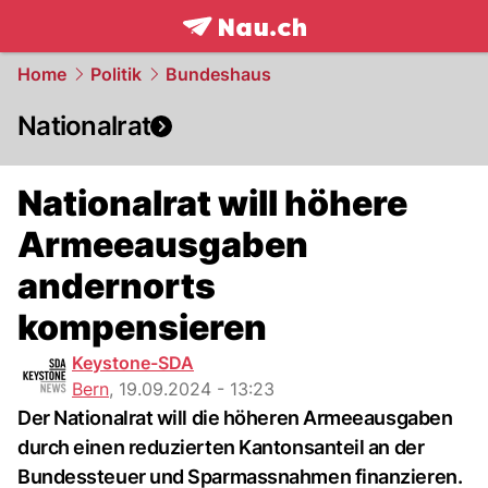
frontpage.
NAU.ch
Home
Politik
Bundeshaus
Nationalrat
Nationalrat will höhere
Armeeausgaben
andernorts
kompensieren
Keystone-SDA
Bern
,
19.09.2024 - 13:23
Der Nationalrat will die höheren Armeeausgaben
durch einen reduzierten Kantonsanteil an der
Bundessteuer und Sparmassnahmen finanzieren.