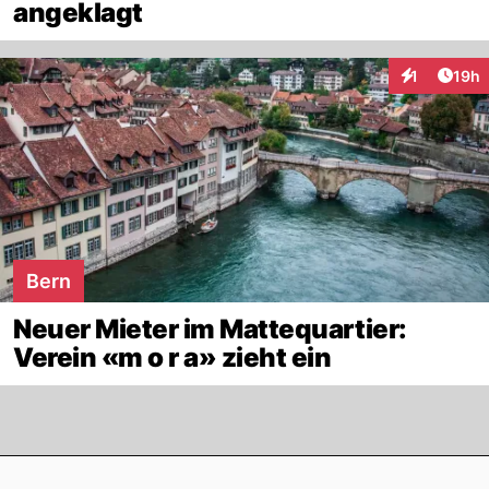
angeklagt
Artik
1
19h
Interaktione
Bern
Neuer Mieter im Mattequartier:
Verein «m o r a» zieht ein
Footer