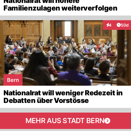
Nationalrat will höhere
Familienzulagen weiterverfolgen
Artik
4
50d
Interaktionen
Bern
Nationalrat will weniger Redezeit in
Debatten über Vorstösse
MEHR AUS STADT BERN