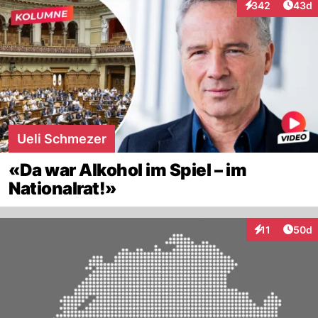
Artik
342
43d
Interaktionen
Ueli Schmezer
«Da war Alkohol im Spiel – im
Nationalrat!»
Artik
11
50d
Interaktionen