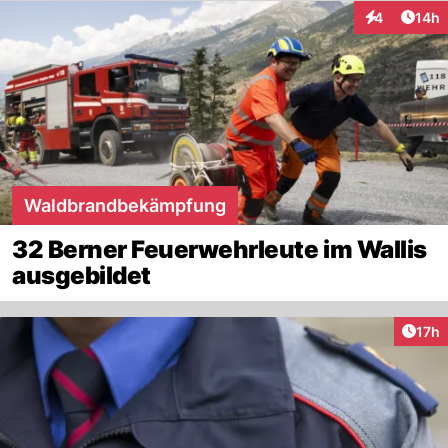
Artik
4
14h
Interaktione
Waldbrandbekämpfung
32 Berner Feuerwehrleute im Wallis
ausgebildet
Artik
17h