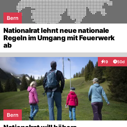
Bern
Nationalrat lehnt neue nationale
Regeln im Umgang mit Feuerwerk
ab
Artik
19
50d
Interaktionen
Bern