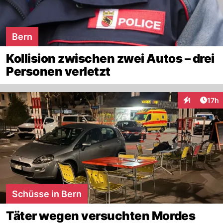
Bern
Kollision zwischen zwei Autos – drei
Personen verletzt
Artik
1
17h
Interaktione
Schüsse in Bern
Täter wegen versuchten Mordes