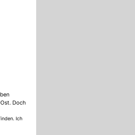
eben
 Ost. Doch
inden. Ich