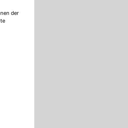
onen der
rte