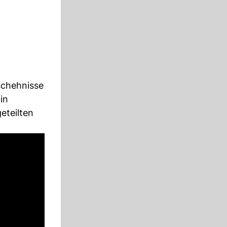
schehnisse
in
eteilten