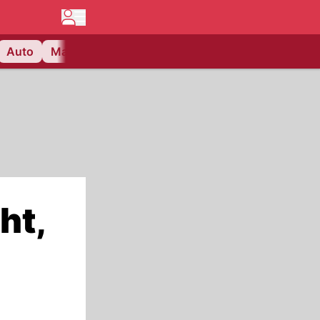
Auto
Matchcenter
Videos
Nau Plus
Lifestyle
ht,