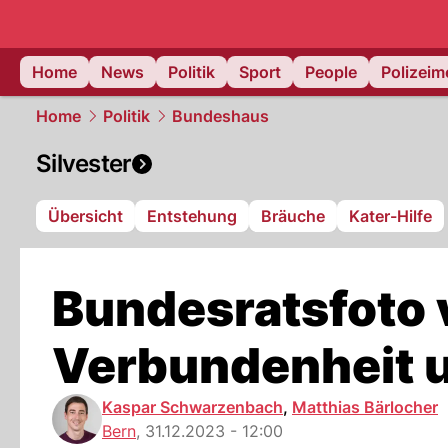
Home
News
Politik
Sport
People
Polizei
Home
Politik
Bundeshaus
Silvester
Übersicht
Entstehung
Bräuche
Kater-Hilfe
Bundesratsfoto v
Verbundenheit u
Kaspar Schwarzenbach
,
Matthias Bärlocher
Bern
,
31.12.2023 - 12:00