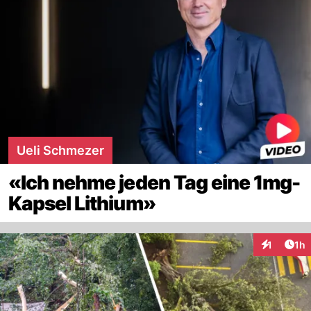
Ueli Schmezer
«Ich nehme jeden Tag eine 1mg-
Kapsel Lithium»
Art
1
1h
Interaktion