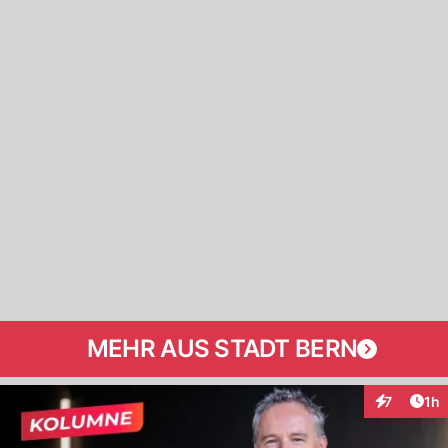
MEHR AUS STADT BERN
Art
7
1h
Interaktion