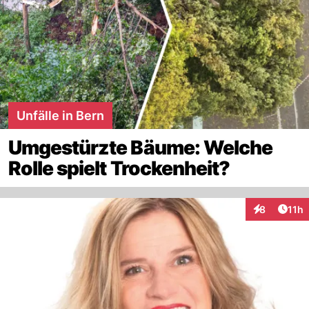
Unfälle in Bern
Umgestürzte Bäume: Welche
Rolle spielt Trockenheit?
Artik
8
11h
Interaktione