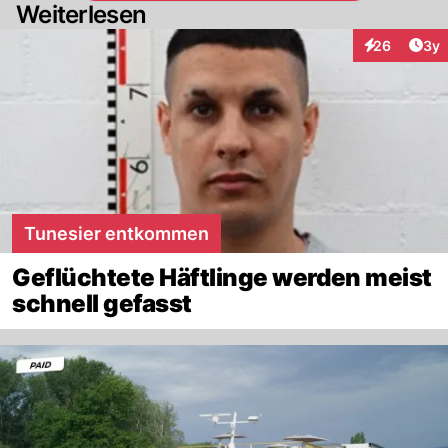
Weiterlesen
Arti
26
3y
Interaktionen
Tunesier entkommen
Geflüchtete Häftlinge werden meist
schnell gefasst