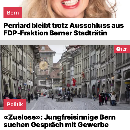
Bern
Perriard bleibt trotz Ausschluss aus
FDP-Fraktion Berner Stadträtin
Artik
12h
Politik
«Zuelose»: Jungfreisinnige Bern
suchen Gespräch mit Gewerbe