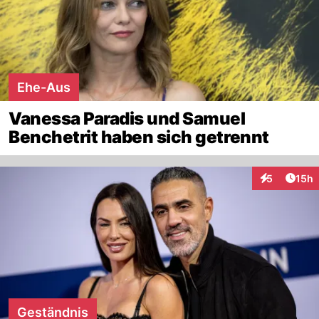
Ehe-Aus
Vanessa Paradis und Samuel
Benchetrit haben sich getrennt
Artik
5
15h
Interaktione
Geständnis