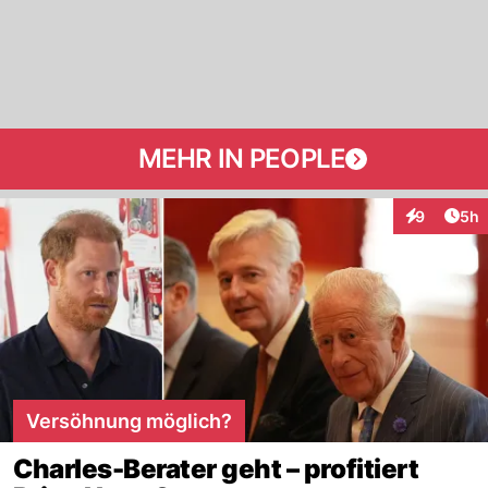
MEHR IN PEOPLE
Arti
9
5h
Interaktion
Versöhnung möglich?
Charles-Berater geht – profitiert