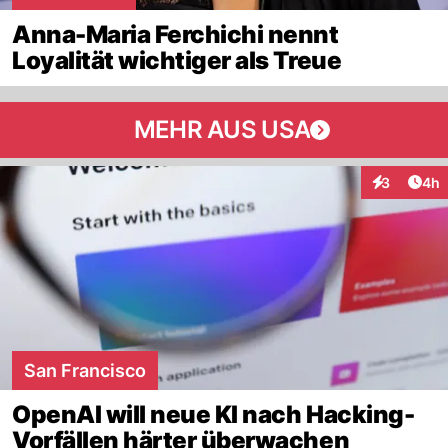
Anna-Maria Ferchichi nennt
Loyalität wichtiger als Treue
MEHR AUS USA
Arti
3
4h
Interaktion
San Francisco
OpenAI will neue KI nach Hacking-
Vorfällen härter überwachen