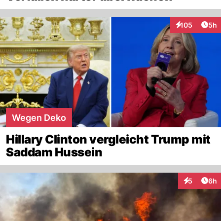
Arti
105
5h
Interaktionen
Wegen Deko
Hillary Clinton vergleicht Trump mit
Saddam Hussein
Arti
5
6h
Interaktion