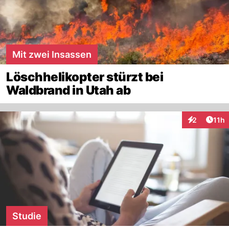
Mit zwei Insassen
Löschhelikopter stürzt bei
Waldbrand in Utah ab
Artik
2
11h
Interaktione
Studie