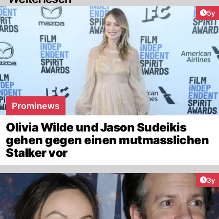
Arti
5y
Prominews
Olivia Wilde und Jason Sudeikis
gehen gegen einen mutmasslichen
Stalker vor
Arti
3y