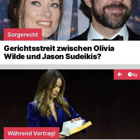
Sorgerecht
Gerichtsstreit zwischen Olivia
Wilde und Jason Sudeikis?
Arti
1
4y
Interaktion
Während Vortrag!