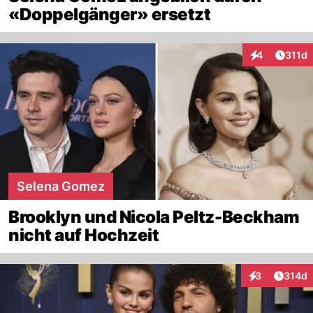
«Doppelgänger» ersetzt
Artike
4
311d
Interaktionen
Selena Gomez
Brooklyn und Nicola Peltz-Beckham
nicht auf Hochzeit
Artike
3
314d
Interaktionen