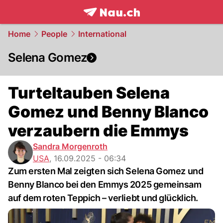
frontpage.
NAU.ch
Home
People
International
Selena Gomez
Turteltauben Selena
Gomez und Benny Blanco
verzaubern die Emmys
Sandra Morgenroth
USA
,
16.09.2025 - 06:34
Zum ersten Mal zeigten sich Selena Gomez und
Benny Blanco bei den Emmys 2025 gemeinsam
auf dem roten Teppich – verliebt und glücklich.