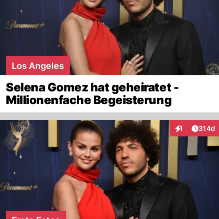
Los Angeles
Selena Gomez hat geheiratet -
Millionenfache Begeisterung
Artike
1
314d
Interaktionen