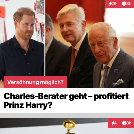
Arti
29
8h
Interaktionen
Versöhnung möglich?
Charles-Berater geht – profitiert
Prinz Harry?
Arti
4
8h
Interaktion