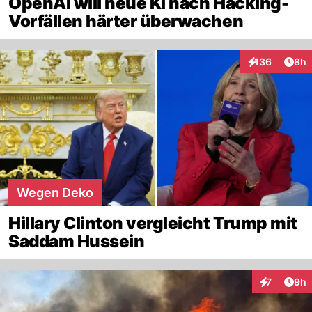
OpenAI will neue KI nach Hacking-
Vorfällen härter überwachen
Arti
136
8h
Interaktionen
Wegen Deko
Hillary Clinton vergleicht Trump mit
Saddam Hussein
Arti
7
9h
Interaktion