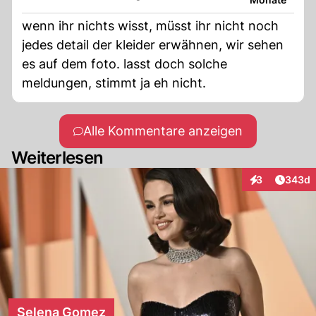
wenn ihr nichts wisst, müsst ihr nicht noch
jedes detail der kleider erwähnen, wir sehen
es auf dem foto. lasst doch solche
meldungen, stimmt ja eh nicht.
Alle Kommentare anzeigen
Weiterlesen
Artikel
3
343d
Interaktionen
Selena Gomez