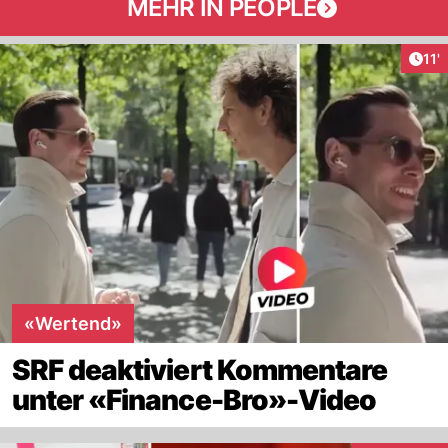
MEHR IN PEOPLE
Arti
11'
«Wertend»
SRF deaktiviert Kommentare
unter «Finance-Bro»-Video