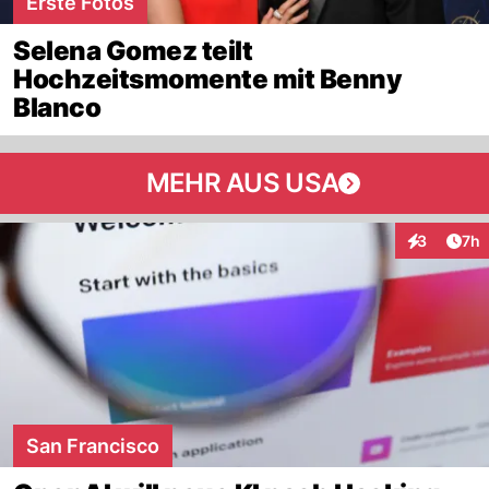
Erste Fotos
Selena Gomez teilt
Hochzeitsmomente mit Benny
Blanco
MEHR AUS USA
Arti
3
7h
Interaktion
San Francisco