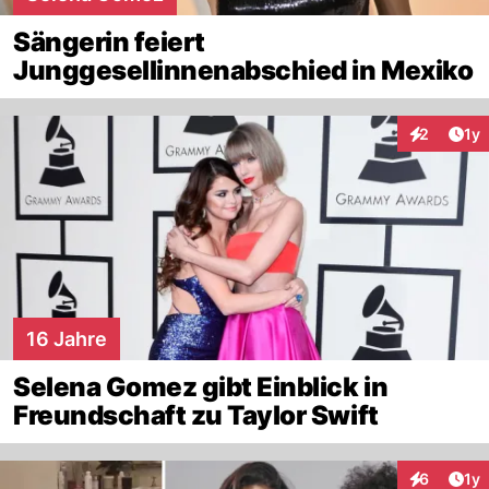
Sängerin feiert
Junggesellinnenabschied in Mexiko
Art
2
1y
Interaktion
16 Jahre
Selena Gomez gibt Einblick in
Freundschaft zu Taylor Swift
Art
6
1y
Interaktion