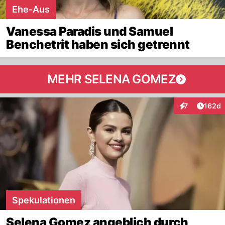
Ehe-Aus
Vanessa Paradis und Samuel
Benchetrit haben sich getrennt
MEHR SELENA GOMEZ
Artike
7
162d
Interaktionen
Spekulationen
Selena Gomez angeblich durch