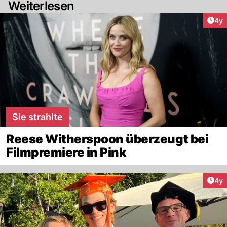
Weiterlesen
Arti
4y
Sie strahlte
Reese Witherspoon überzeugt bei
Filmpremiere in Pink
Arti
4y