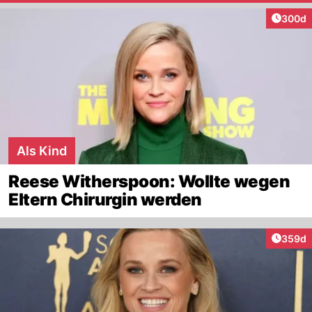
Artikel
300d
Als Kind
Reese Witherspoon: Wollte wegen
Eltern Chirurgin werden
Artikel
359d