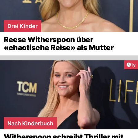
Drei Kinder
Reese Witherspoon über
«chaotische Reise» als Mutter
Art
1y
Nach Kinderbuch
Witherspoon schreibt Thriller mit