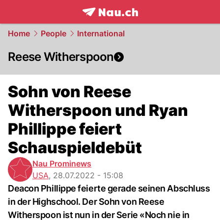
frontpage.
NAU.ch
Home
People
International
Reese Witherspoon
Sohn von Reese
Witherspoon und Ryan
Phillippe feiert
Schauspieldebüt
Nau Prominews
USA
,
28.07.2022 - 15:08
Deacon Phillippe feierte gerade seinen Abschluss
in der Highschool. Der Sohn von Reese
Witherspoon ist nun in der Serie «Noch nie in