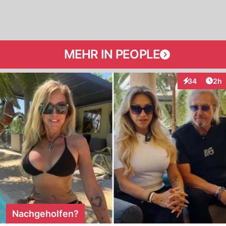
MEHR IN PEOPLE
Arti
34
2h
Interaktionen
Nachgeholfen?