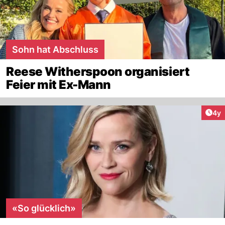
Sohn hat Abschluss
Reese Witherspoon organisiert
Feier mit Ex-Mann
Arti
4y
«So glücklich»