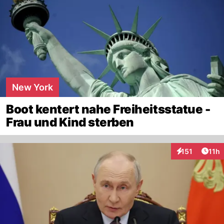
New York
Boot kentert nahe Freiheitsstatue -
Frau und Kind sterben
Artik
151
11h
Interaktionen