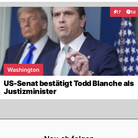
Art
17
1d
Interaktione
Washington
US-Senat bestätigt Todd Blanche als
Justizminister
Footer