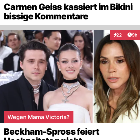
Carmen Geiss kassiert im Bikini
bissige Kommentare
Arti
22
9h
Interaktionen
Wegen Mama Victoria?
Beckham-Spross feiert