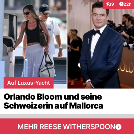
Artik
39
22h
Interaktionen
Auf Luxus-Yacht
Orlando Bloom und seine
Schweizerin auf Mallorca
MEHR REESE WITHERSPOON