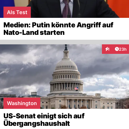
Als Test
Medien: Putin könnte Angriff auf
Nato-Land starten
Artik
1
23h
Interaktione
Washington
US-Senat einigt sich auf
Übergangshaushalt